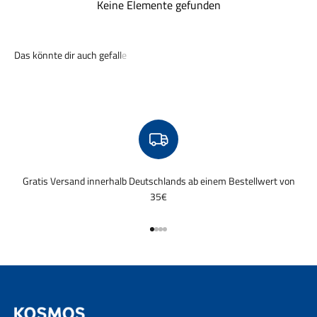
Keine Elemente gefunden
Gratis Versand innerhalb Deutschlands ab einem Bestellwert von
35€
Gehe zu Element 1
Gehe zu Element 2
Gehe zu Element 3
Gehe zu Element 4