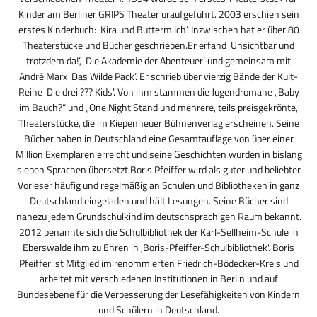
Kinder am Berliner GRIPS Theater uraufgeführt. 2003 erschien sein
erstes Kinderbuch: ‚Kira und Buttermilch’. Inzwischen hat er über 80
Theaterstücke und Bücher geschrieben.Er erfand ‚Unsichtbar und
trotzdem da!’, ‚Die Akademie der Abenteuer’ und gemeinsam mit
André Marx ‚Das Wilde Pack’. Er schrieb über vierzig Bände der Kult-
Reihe ‚Die drei ??? Kids’. Von ihm stammen die Jugendromane „Baby
im Bauch?“ und „One Night Stand und mehrere, teils preisgekrönte,
Theaterstücke, die im Kiepenheuer Bühnenverlag erscheinen. Seine
Bücher haben in Deutschland eine Gesamtauflage von über einer
Million Exemplaren erreicht und seine Geschichten wurden in bislang
sieben Sprachen übersetzt.Boris Pfeiffer wird als guter und beliebter
Vorleser häufig und regelmäßig an Schulen und Bibliotheken in ganz
Deutschland eingeladen und hält Lesungen. Seine Bücher sind
nahezu jedem Grundschulkind im deutschsprachigen Raum bekannt.
2012 benannte sich die Schulbibliothek der Karl-Sellheim-Schule in
Eberswalde ihm zu Ehren in ,Boris-Pfeiffer-Schulbibliothek'. Boris
Pfeiffer ist Mitglied im renommierten Friedrich-Bödecker-Kreis und
arbeitet mit verschiedenen Institutionen in Berlin und auf
Bundesebene für die Verbesserung der Lesefähigkeiten von Kindern
und Schülern in Deutschland.