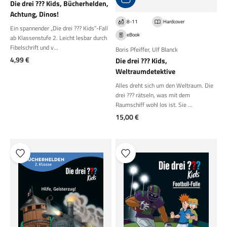
Die drei ??? Kids, Bücherhelden,
Achtung, Dinos!
8-11
Hardcover
Ein spannender „Die drei ??? Kids“-Fall
eBook
ab Klassenstufe 2. Leicht lesbar durch
Fibelschrift und v...
Boris Pfeiffer
,
Ulf Blanck
Angebot
4,99 €
Die drei ??? Kids,
Weltraumdetektive
Alles dreht sich um den Weltraum. Die
drei ??? rätseln, was mit dem
Raumschiff wohl los ist. Sie ...
Angebot
15,00 €