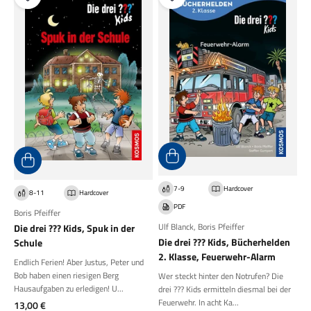
7-9
Hardcover
8-11
Hardcover
PDF
Boris Pfeiffer
Ulf Blanck
,
Boris Pfeiffer
Die drei ??? Kids, Spuk in der
Die drei ??? Kids, Bücherhelden
Schule
2. Klasse, Feuerwehr-Alarm
Endlich Ferien! Aber Justus, Peter und
Bob haben einen riesigen Berg
Wer steckt hinter den Notrufen? Die
Hausaufgaben zu erledigen! U...
drei ??? Kids ermitteln diesmal bei der
Feuerwehr. In acht Ka...
Angebot
13,00 €