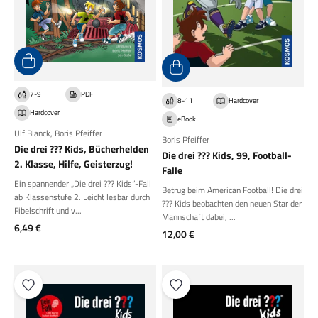
7-9
PDF
8-11
Hardcover
Hardcover
eBook
Ulf Blanck
,
Boris Pfeiffer
Boris Pfeiffer
Die drei ??? Kids, Bücherhelden
Die drei ??? Kids, 99, Football-
2. Klasse, Hilfe, Geisterzug!
Falle
Ein spannender „Die drei ??? Kids“-Fall
Betrug beim American Football! Die drei
ab Klassenstufe 2. Leicht lesbar durch
??? Kids beobachten den neuen Star der
Fibelschrift und v...
Mannschaft dabei, ...
Angebot
6,49 €
Angebot
12,00 €