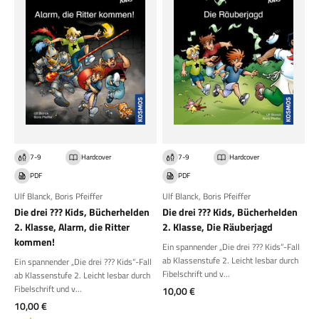
7-9
Hardcover
7-9
Hardcover
PDF
PDF
Ulf Blanck
,
Boris Pfeiffer
Ulf Blanck
,
Boris Pfeiffer
Die drei ??? Kids, Bücherhelden
Die drei ??? Kids, Bücherhelden
2. Klasse, Alarm, die Ritter
2. Klasse, Die Räuberjagd
kommen!
Ein spannender „Die drei ??? Kids“-Fall
ab Klassenstufe 2. Leicht lesbar durch
Ein spannender „Die drei ??? Kids“-Fall
Fibelschrift und v...
ab Klassenstufe 2. Leicht lesbar durch
Fibelschrift und v...
Angebot
10,00 €
Angebot
10,00 €