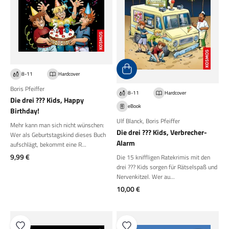
8-11
Hardcover
Boris Pfeiffer
8-11
Hardcover
Die drei ??? Kids, Happy
eBook
Birthday!
Ulf Blanck
,
Boris Pfeiffer
Mehr kann man sich nicht wünschen:
Die drei ??? Kids, Verbrecher-
Wer als Geburtstagskind dieses Buch
Alarm
aufschlägt, bekommt eine R...
Angebot
9,99 €
Die 15 kniffligen Ratekrimis mit den
drei ??? Kids sorgen für Rätselspaß und
Nervenkitzel. Wer au...
Angebot
10,00 €