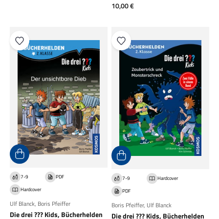
Angebot
10,00 €
7-9
PDF
7-9
Hardcover
Hardcover
PDF
Ulf Blanck
,
Boris Pfeiffer
Boris Pfeiffer
,
Ulf Blanck
Die drei ??? Kids, Bücherhelden
Die drei ??? Kids, Bücherhelden