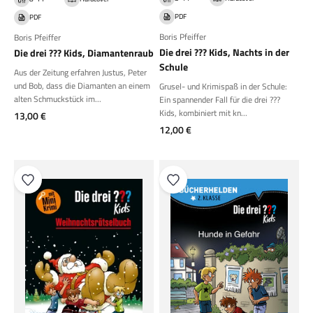
PDF
PDF
Boris Pfeiffer
Boris Pfeiffer
Die drei ??? Kids, Nachts in der
Die drei ??? Kids, Diamantenraub
Schule
Aus der Zeitung erfahren Justus, Peter
und Bob, dass die Diamanten an einem
Grusel- und Krimispaß in der Schule:
alten Schmuckstück im...
Ein spannender Fall für die drei ???
Kids, kombiniert mit kn...
Angebot
13,00 €
Angebot
12,00 €