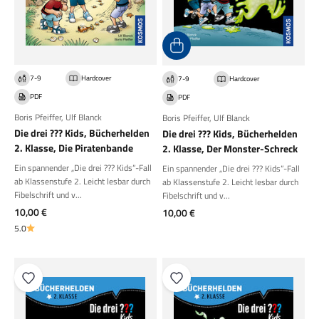
7-9
Hardcover
7-9
Hardcover
PDF
PDF
Boris Pfeiffer
,
Ulf Blanck
Boris Pfeiffer
,
Ulf Blanck
Die drei ??? Kids, Bücherhelden
Die drei ??? Kids, Bücherhelden
2. Klasse, Die Piratenbande
2. Klasse, Der Monster-Schreck
Ein spannender „Die drei ??? Kids“-Fall
Ein spannender „Die drei ??? Kids“-Fall
ab Klassenstufe 2. Leicht lesbar durch
ab Klassenstufe 2. Leicht lesbar durch
Fibelschrift und v...
Fibelschrift und v...
Angebot
Angebot
10,00 €
10,00 €
5.0