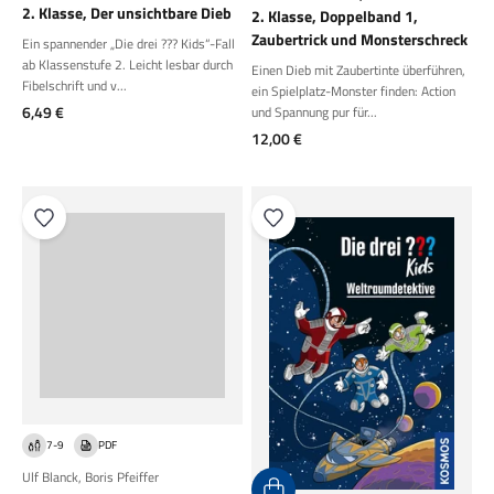
2. Klasse, Der unsichtbare Dieb
2. Klasse, Doppelband 1,
Zaubertrick und Monsterschreck
Ein spannender „Die drei ??? Kids“-Fall
ab Klassenstufe 2. Leicht lesbar durch
Einen Dieb mit Zaubertinte überführen,
Fibelschrift und v...
ein Spielplatz-Monster finden: Action
Angebot
6,49 €
und Spannung pur für...
Angebot
12,00 €
7-9
PDF
Ulf Blanck
,
Boris Pfeiffer