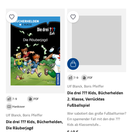
7-9
PDF
Ulf Blanck
,
Boris Pfeiffer
Die drei ??? Kids, Bücherhelden
2. Klasse, Verrücktes
7-9
PDF
Fußballspiel
Hardcover
Wer sabotiert das große Fußballturnier?
Ulf Blanck
,
Boris Pfeiffer
Ein spannender Fall mit den drei ???
Die drei ??? Kids, Bücherhelden,
Kids ab Klassenstufe...
Die Räuberjagd
Angebot
6,49 €