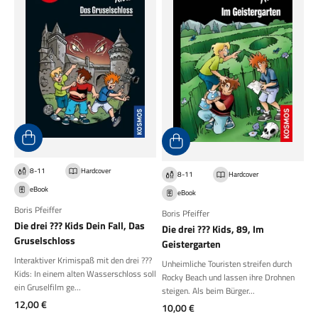
8-11
Hardcover
8-11
Hardcover
eBook
eBook
Boris Pfeiffer
Boris Pfeiffer
Die drei ??? Kids Dein Fall, Das
Die drei ??? Kids, 89, Im
Gruselschloss
Geistergarten
Interaktiver Krimispaß mit den drei ???
Unheimliche Touristen streifen durch
Kids: In einem alten Wasserschloss soll
Rocky Beach und lassen ihre Drohnen
ein Gruselfilm ge...
steigen. Als beim Bürger...
Angebot
12,00 €
Angebot
10,00 €