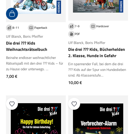
7-9
Hardcover
8-11
Paperback
PDF
Ulf Blanck
,
Boris Pfeiffer
Die drei ??? Kids
Ulf Blanck
,
Boris Pfeiffer
Weihnachtsrätselbuch
Die drei ??? Kids, Bücherhelden
2. Klasse, Hunde in Gefahr
Beinahe endloser weihnachtlicher
Rätselspaß mit den drei ??? Kids – für
Ein spannender Fall, bei dem die drei
zu Hause oder unterwegs. ...
??? Kids auf der Spur von Hundedieben
sind. Ab Klassenstufe...
Angebot
7,00 €
Angebot
10,00 €