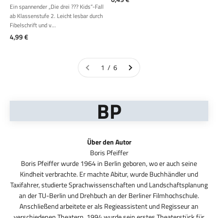
Ein spannender „Die drei ??? Kids“-Fall
ab Klassenstufe 2. Leicht lesbar durch
Fibelschrift und v...
Angebot
4,99 €
1 / 6
BP
Über den Autor
Boris Pfeiffer wurde 1964 in Berlin geboren, wo er auch seine
Kindheit verbrachte. Er machte Abitur, wurde Buchhändler und
Taxifahrer, studierte Sprachwissenschaften und Landschaftsplanung
an der TU-Berlin und Drehbuch an der Berliner Filmhochschule.
Anschließend arbeitete er als Regieassistent und Regisseur an
verschiedenen Theatern. 1994 wurde sein erstes Theaterstück für