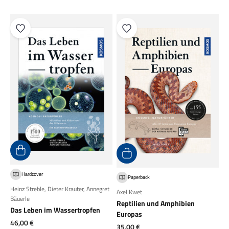
Hardcover
Paperback
Heinz Streble
,
Dieter Krauter
,
Annegret
Axel Kwet
Bäuerle
Reptilien und Amphibien
Das Leben im Wassertropfen
Europas
Angebot
46,00 €
Angebot
35,00 €