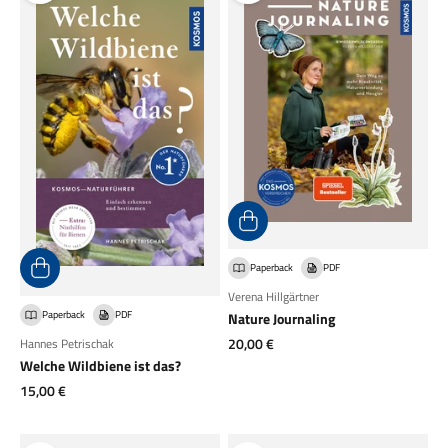
Paperback
PDF
Verena Hillgärtner
Paperback
PDF
Nature Journaling
Angebot
20,00 €
Hannes Petrischak
Welche Wildbiene ist das?
Angebot
15,00 €