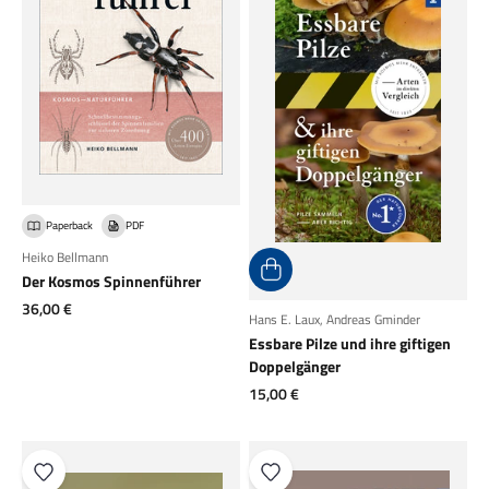
Paperback
PDF
Heiko Bellmann
Der Kosmos Spinnenführer
Angebot
36,00 €
Hans E. Laux
,
Andreas Gminder
Essbare Pilze und ihre giftigen
Doppelgänger
Angebot
15,00 €