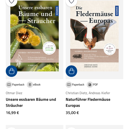
Paperback
eBook
Paperback
PDF
Otmar Diez
Christian Dietz
,
Andreas Kiefer
Unsere essbaren Bäume und
Naturführer Fledermäuse
Sträucher
Europas
Angebot
Angebot
16,99 €
35,00 €