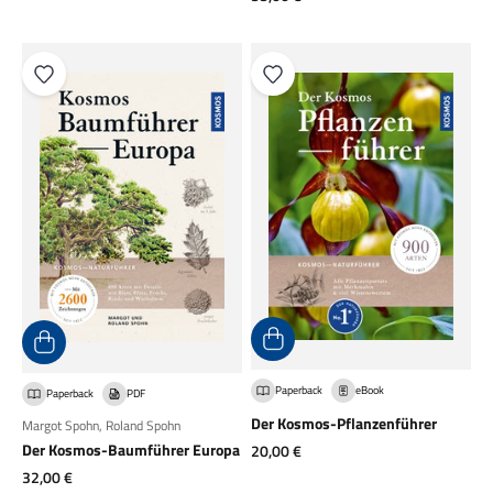
Paperback
eBook
Paperback
PDF
Der Kosmos-Pflanzenführer
Margot Spohn
,
Roland Spohn
Der Kosmos-Baumführer Europa
Angebot
20,00 €
Angebot
32,00 €