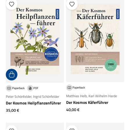
Paperback
Paperback
PDF
Matthias Helb
,
Karl Wilhelm Harde
Peter Schönfelder
,
Ingrid Schönfelder
Der Kosmos Käferführer
Der Kosmos Heilpflanzenführer
Angebot
40,00 €
Angebot
35,00 €