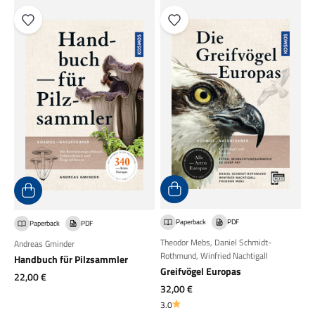
Paperback
PDF
Paperback
PDF
Theodor Mebs
,
Daniel Schmidt-
Andreas Gminder
Rothmund
,
Winfried Nachtigall
Handbuch für Pilzsammler
Greifvögel Europas
Angebot
22,00 €
Angebot
32,00 €
3.0