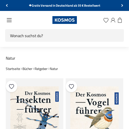
Zum Inhalt springen
Gratis Versand in Deutschland ab 35 € Bestellwert
KOSMOS Verlag
Menü
Wunschliste
Anmelden
Warenk
Startseite
Bücher
Ratgeber
Natur