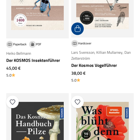
Hardcover
Paperback
PDF
Lars Svensson
,
Killian Mullarney
,
Dan
Heiko Bellmann
Zetterström
Der KOSMOS Insektenführer
Der Kosmos Vogelführer
Angebot
45,00 €
Angebot
38,00 €
5.0
5.0