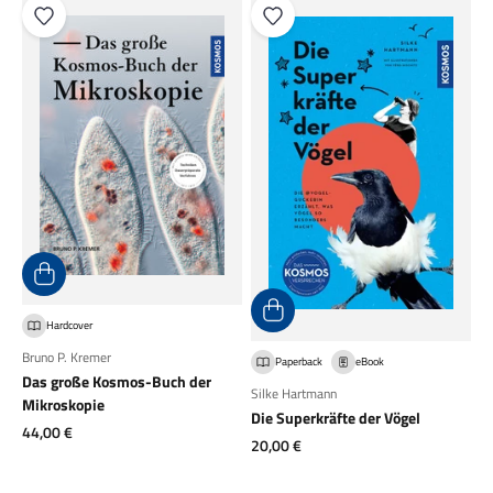
Hardcover
Bruno P. Kremer
Paperback
eBook
Das große Kosmos-Buch der
Silke Hartmann
Mikroskopie
Die Superkräfte der Vögel
Angebot
44,00 €
Angebot
20,00 €