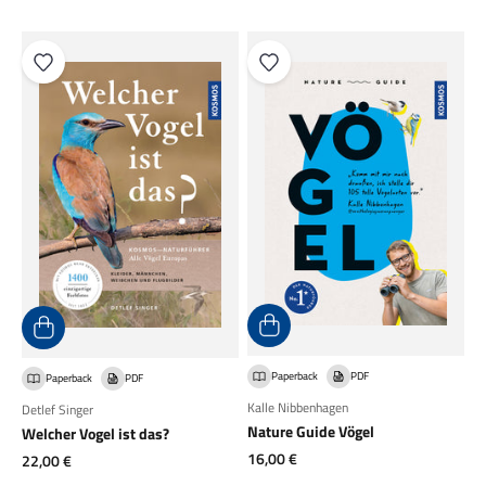
Paperback
PDF
Paperback
PDF
Kalle Nibbenhagen
Detlef Singer
Nature Guide Vögel
Welcher Vogel ist das?
Angebot
16,00 €
Angebot
22,00 €