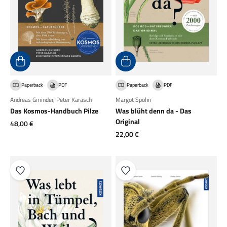
Paperback
PDF
Paperback
PDF
Andreas Gminder
,
Peter Karasch
Margot Spohn
Das Kosmos-Handbuch Pilze
Was blüht denn da - Das
Original
Angebot
48,00 €
Angebot
22,00 €