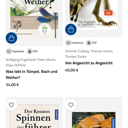
Hardcover
PDF
Dominik Eulberg
,
Thomas Hörren
,
Paperback
PDF
Thorben Danke
Wolfgang Engelhardt
,
Peter Martin
,
Von Angesicht zu Angesicht
Klaus Rehfeld
Angebot
40,00 €
Was lebt in Tümpel, Bach und
Weiher?
Angebot
34,00 €