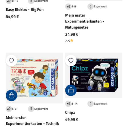
8-12
Experiment
5-8
Experiment
Easy Elektro - Big Fun
Mein erster
Angebot
84,99 €
Experimentierkasten -
Naturgesetze
Angebot
24,99 €
2.5
8-14
Experiment
5-8
Experiment
Chipz
Mein erster
Angebot
49,99 €
Experimentierkasten - Technik