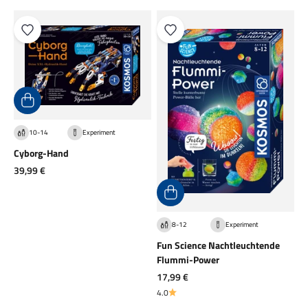
10-14
Experiment
Cyborg-Hand
Angebot
39,99 €
8-12
Experiment
Fun Science Nachtleuchtende
Flummi-Power
Angebot
17,99 €
4.0