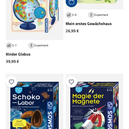
5-9
Experiment
Mein erstes Gewächshaus
Angebot
26,99 €
5-7
Experiment
Kinder Globus
Angebot
39,99 €