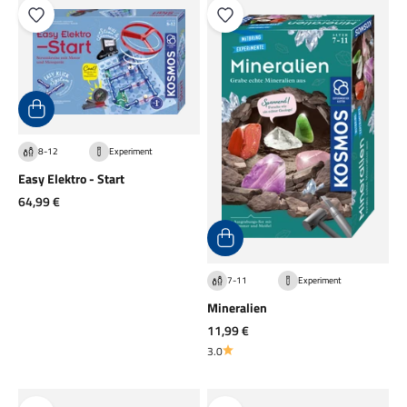
8-12
Experiment
Easy Elektro - Start
Angebot
64,99 €
7-11
Experiment
Mineralien
Angebot
11,99 €
3.0