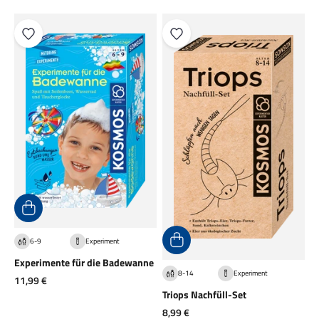
6-9
Experiment
Experimente für die Badewanne
8-14
Experiment
Angebot
11,99 €
Triops Nachfüll-Set
Angebot
8,99 €