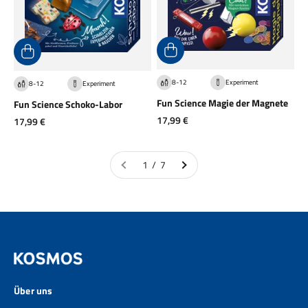
8-12
Experiment
8-12
Experiment
Fun Science Magie der Magnete
Fun Science Schoko-Labor
Angebot
17,99 €
Angebot
17,99 €
1 / 7
Über uns