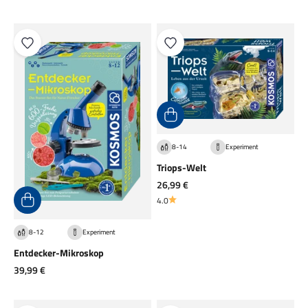
8-14
Experiment
Triops-Welt
Angebot
26,99 €
4.0
8-12
Experiment
Entdecker-Mikroskop
Angebot
39,99 €