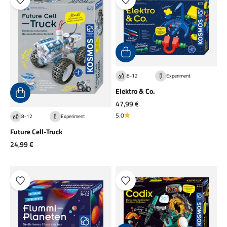
8-12
Experiment
Elektro & Co.
Angebot
47,99 €
5.0
8-12
Experiment
Future Cell-Truck
Angebot
24,99 €