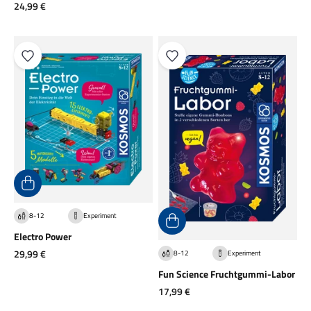
Angebot
24,99 €
8-12
Experiment
Electro Power
Angebot
29,99 €
8-12
Experiment
Fun Science Fruchtgummi-Labor
Angebot
17,99 €