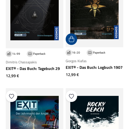
16-20
Paperback
14-99
Paperback
Giorgos Kiafas
Dimitris Chassapakis
EXIT® - Das Buch: Logbuch 1907
EXIT® - Das Buch: Tagebuch 29
Angebot
12,99 €
Angebot
12,99 €