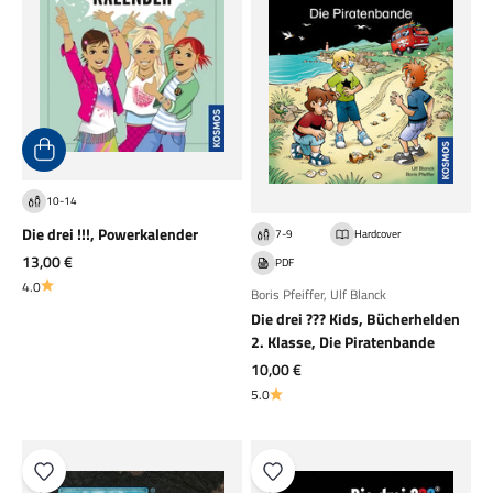
10-14
Die drei !!!, Powerkalender
7-9
Hardcover
Angebot
13,00 €
PDF
4.0
Boris Pfeiffer
,
Ulf Blanck
Die drei ??? Kids, Bücherhelden
2. Klasse, Die Piratenbande
Angebot
10,00 €
5.0