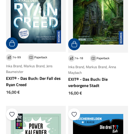
14-99
Paperback
14-18
Paperback
Inka Brand
,
Markus Brand
,
Jens
Inka Brand
,
Markus Brand
,
Anna
Baumeister
Maybach
EXIT® - Das Buch: Der Fall des
EXIT® - Das Buch: Die
Ryan Creed
verborgene Stadt
Angebot
16,00 €
Angebot
16,00 €