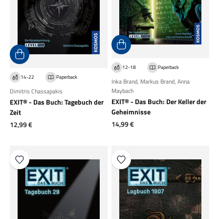
12-18
Paperback
14-22
Paperback
Inka Brand
,
Markus Brand
,
Anna
Maybach
Dimitris Chassapakis
EXIT® - Das Buch: Der Keller der
EXIT® - Das Buch: Tagebuch der
Geheimnisse
Zeit
Angebot
14,99 €
Angebot
12,99 €