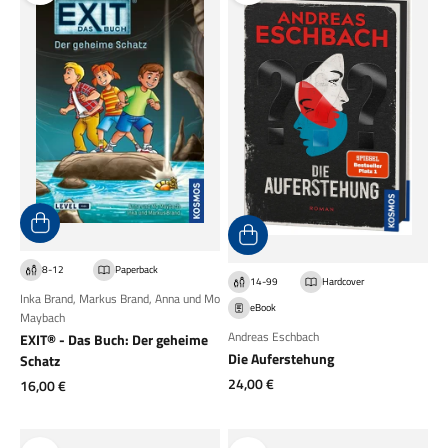
8-12
Paperback
14-99
Hardcover
Inka Brand
,
Markus Brand
,
Anna und Mo
eBook
Maybach
Andreas Eschbach
EXIT® - Das Buch: Der geheime
Die Auferstehung
Schatz
Angebot
24,00 €
Angebot
16,00 €