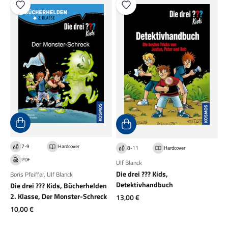
7-9
Hardcover
8-11
Hardcover
PDF
Ulf Blanck
Die drei ??? Kids,
Boris Pfeiffer
,
Ulf Blanck
Detektivhandbuch
Die drei ??? Kids, Bücherhelden
2. Klasse, Der Monster-Schreck
Angebot
13,00 €
Angebot
10,00 €