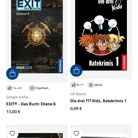
8-11
eBook
14-20
Paperback
Ulf Blanck
Giorgos Kiafas
Die drei ??? Kids, Ratekrimis 1
EXIT® - Das Buch: Ebene 6
Angebot
0,99 €
Angebot
13,00 €