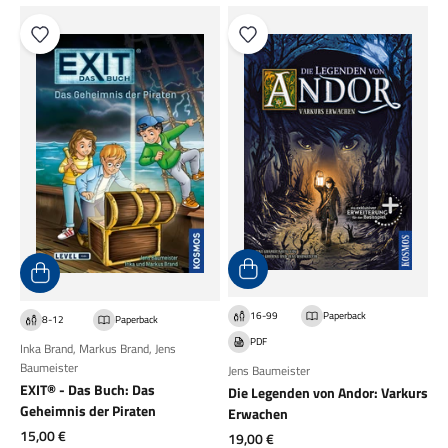
16-99
Paperback
8-12
Paperback
PDF
Inka Brand
,
Markus Brand
,
Jens
Baumeister
Jens Baumeister
EXIT® - Das Buch: Das
Die Legenden von Andor: Varkurs
Geheimnis der Piraten
Erwachen
Angebot
15,00 €
Angebot
19,00 €