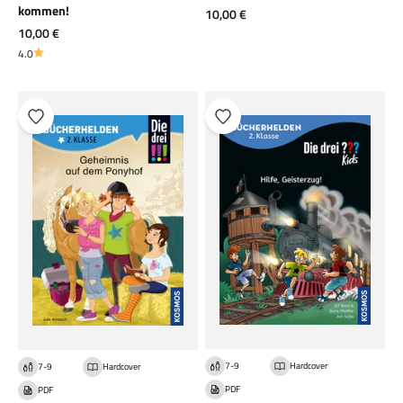
kommen!
Angebot
10,00 €
Angebot
10,00 €
4.0
7-9
Hardcover
7-9
Hardcover
PDF
PDF