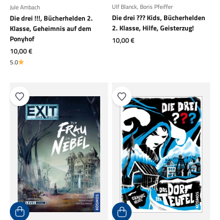
Ulf Blanck
,
Boris Pfeiffer
Jule Ambach
Die drei ??? Kids, Bücherhelden
Die drei !!!, Bücherhelden 2.
2. Klasse, Hilfe, Geisterzug!
Klasse, Geheimnis auf dem
Ponyhof
Angebot
10,00 €
Angebot
10,00 €
5.0