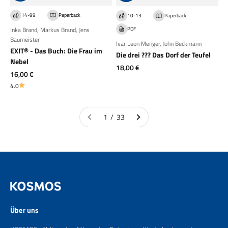
14-99
Paperback
10-13
Paperback
PDF
Inka Brand
,
Markus Brand
,
Jens
Baumeister
Ivar Leon Menger
,
John Beckmann
EXIT® - Das Buch: Die Frau im
Die drei ??? Das Dorf der Teufel
Nebel
Angebot
18,00 €
Angebot
16,00 €
4.0
1 / 33
Über uns