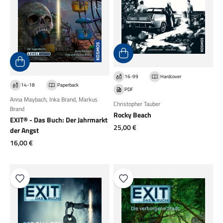
16-99
Hardcover
14-18
Paperback
PDF
Anna Maybach
,
Inka Brand
,
Markus
Christopher Tauber
Brand
Rocky Beach
EXIT® - Das Buch: Der Jahrmarkt
Angebot
25,00 €
der Angst
Angebot
16,00 €