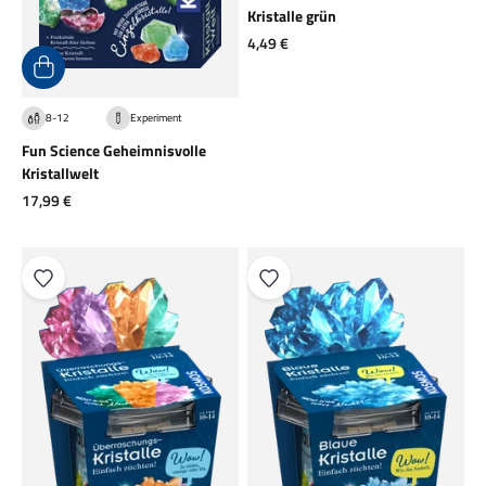
Kristalle grün
Angebot
4,49 €
8-12
Experiment
Fun Science Geheimnisvolle
Kristallwelt
Angebot
17,99 €