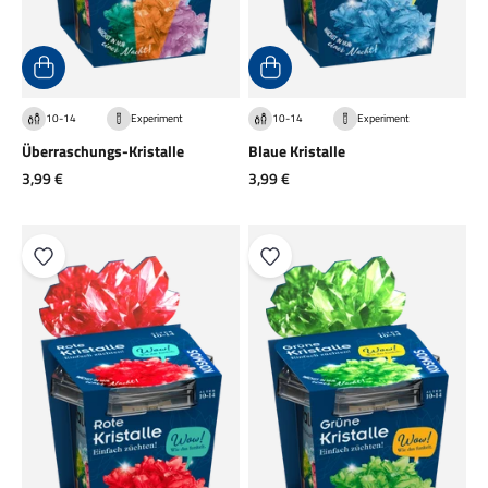
10-14
Experiment
10-14
Experiment
Überraschungs-Kristalle
Blaue Kristalle
Angebot
Angebot
3,99 €
3,99 €