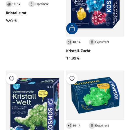
10-14
Experiment
Kristalle rot
Angebot
4,49 €
10-14
Experiment
Kristall-Zucht
Angebot
11,99 €
10-14
Experiment