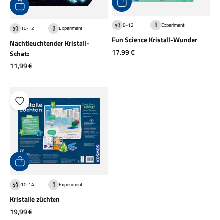
8-12
Experiment
10-12
Experiment
Fun Science Kristall-Wunder
Nachtleuchtender Kristall-
Angebot
17,99 €
Schatz
Angebot
11,99 €
10-14
Experiment
Kristalle züchten
Angebot
19,99 €