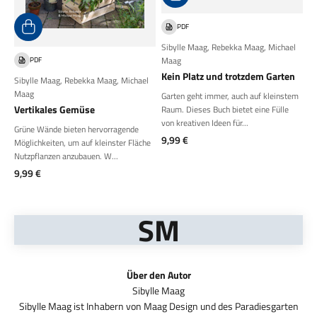
PDF
Sibylle Maag
,
Rebekka Maag
,
Michael
Maag
PDF
Kein Platz und trotzdem Garten
Sibylle Maag
,
Rebekka Maag
,
Michael
Maag
Garten geht immer, auch auf kleinstem
Vertikales Gemüse
Raum. Dieses Buch bietet eine Fülle
von kreativen Ideen für...
Grüne Wände bieten hervorragende
Angebot
9,99 €
Möglichkeiten, um auf kleinster Fläche
Nutzpflanzen anzubauen. W...
Angebot
9,99 €
SM
Über den Autor
Sibylle Maag ist Inhabern von Maag Design und des Paradiesgarten