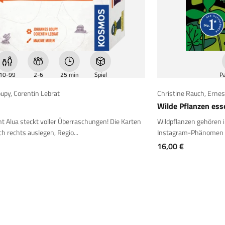
10-99
2-6
25 min
Spiel
P
oupy
,
Corentin Lebrat
Christine Rauch
,
Ernes
Wilde Pflanzen ess
t Alua steckt voller Überraschungen! Die Karten
Wildpflanzen gehören i
ch rechts auslegen, Regio...
Instagram-Phänomen C
Angebot
16,00 €