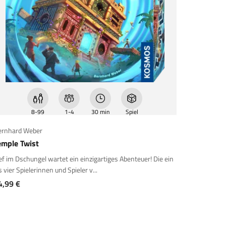
8-99
1-4
30 min
Spiel
ernhard Weber
emple Twist
ef im Dschungel wartet ein einzigartiges Abenteuer! Die ein
s vier Spielerinnen und Spieler v...
ngebot
4,99 €