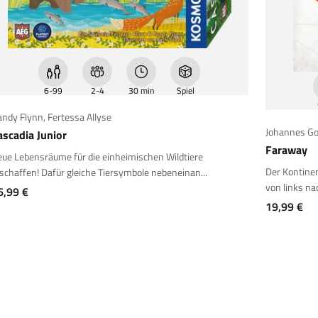
6-99
2-4
30 min
Spiel
andy Flynn
,
Fertessa Allyse
Johannes G
ascadia Junior
Faraway
ue Lebensräume für die einheimischen Wildtiere
Der Kontinen
schaffen! Dafür gleiche Tiersymbole nebeneinan...
von links na
ngebot
6,99 €
Angebot
19,99 €