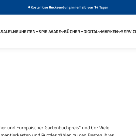
Kostenlose Rücksendung innerhalb von 14 Tagen
%SALE%
NEUHEITEN
SPIELWARE
BÜCHER
DIGITAL
MARKEN
SERVIC
cher und Europäischer Gartenbuchpreis" und Co.: Viele
rimentierkästen und Puzzles zählen zu den Besten ihres