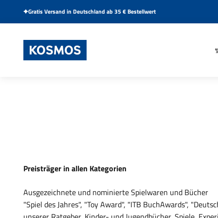
Zum Inhalt springen
Gratis Versand in Deutschland ab 35 € Bestellwert
KOSMOS Verlag
Preisträger in allen Kategorien
Ausgezeichnete und nominierte Spielwaren und Bücher
"Spiel des Jahres", "Toy Award", "ITB BuchAwards", "Deuts
unserer Ratgeber, Kinder- und Jugendbücher, Spiele, Expe