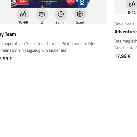
8-12
10-99
2
20 min
Spiel
Dave Neale
Adventure 
ky Team
Das magische
 kooperativen Spiel steuert ihr als Pilotin und Co-Pilot
Geschichte f
meinsam ein Flugzeug, um sicher auf ...
Angebot
17,99 €
ngebot
9,99 €