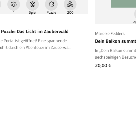
1
Spiel
Puzzle
200
P
Puzzle: Das Licht im Zauberwald
Mareike Fedders
 Portal ist geöffnet! Eine spannende
Dein Balkon summt
ührt durch ein Abenteuer im Zauberwa...
In „Dein Balkon summt!
sechsbeinigen Besucher 
Angebot
20,00 €