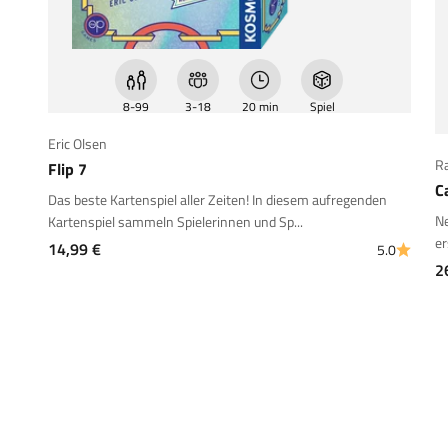
8-99
3-18
20 min
Spiel
Eric Olsen
R
Flip 7
C
Das beste Kartenspiel aller Zeiten! In diesem aufregenden
Ne
Kartenspiel sammeln Spielerinnen und Sp...
er
Angebot
14,99 €
5.0
A
2