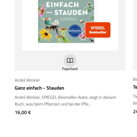
Paperback
B
André Winkler
T
Ganz einfach - Stauden
Ti
André Winkler, SPIEGEL Bestseller-Autor, zeigt in diesem
bi
Buch, was beim Pflanzen und bei der Pfle...
A
2
Angebot
16,00 €