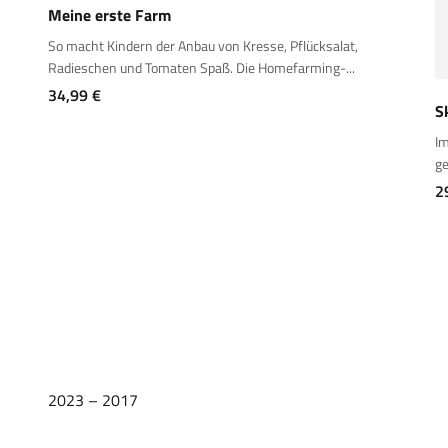
Meine erste Farm
So macht Kindern der Anbau von Kresse, Pflücksalat,
Radieschen und Tomaten Spaß. Die Homefarming-...
Angebot
34,99 €
S
Im
ge
A
2