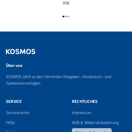
35€
Gehe zu Element 1
Gehe zu Element 2
Gehe zu Element 3
Gehe zu Element 4
Über uns
KOSMOS zählt zu den führenden Ratgeber-, Kinderbuch- und
Spielwarenverlagen.
SERVICE
RECHTLICHES
Servicecenter
Impressum
FAQs
AGB & Widerrufsbelehrung