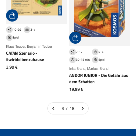
10-99
3-4
Spiel
Klaus Teuber
,
Benjamin Teuber
7-12
2-4
CATAN Szenario -
#wirbleibenzuhause
30-45 min
Spiel
Angebot
3,99 €
Inka Brand
,
Markus Brand
ANDOR JUNIOR - Die Gefahr aus
dem Schatten
Angebot
19,99 €
3 / 18