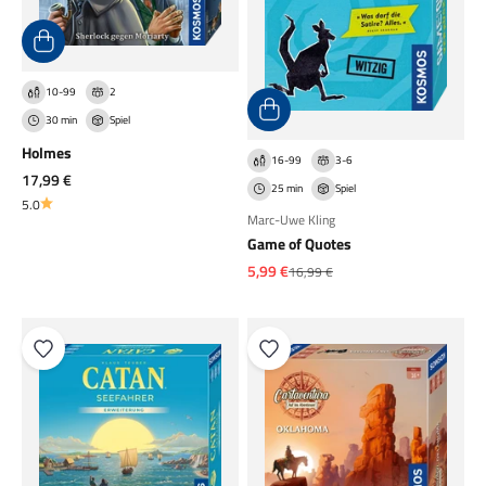
10-99
2
30 min
Spiel
Holmes
16-99
3-6
Angebot
17,99 €
25 min
Spiel
5.0
Marc-Uwe Kling
Game of Quotes
Angebot
5,99 €
Regulärer Preis
16,99 €