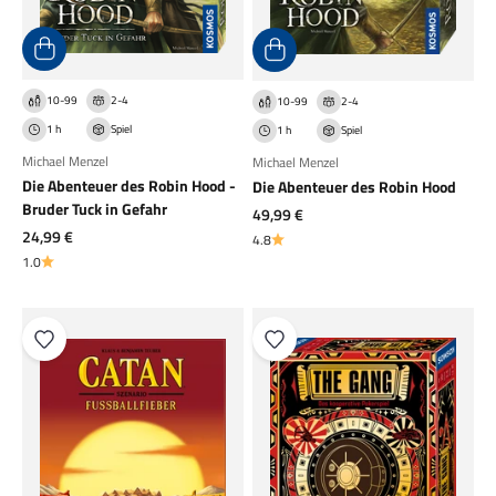
10-99
2-4
10-99
2-4
1 h
Spiel
1 h
Spiel
Michael Menzel
Michael Menzel
Die Abenteuer des Robin Hood -
Die Abenteuer des Robin Hood
Bruder Tuck in Gefahr
Angebot
49,99 €
Angebot
24,99 €
4.8
1.0