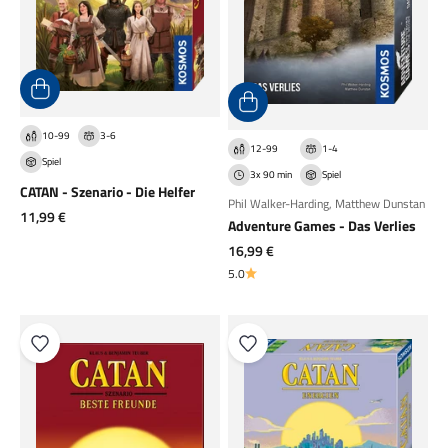
10-99
3-6
12-99
1-4
Spiel
3x 90 min
Spiel
CATAN - Szenario - Die Helfer
Phil Walker-Harding
,
Matthew Dunstan
Angebot
11,99 €
Adventure Games - Das Verlies
Angebot
16,99 €
5.0