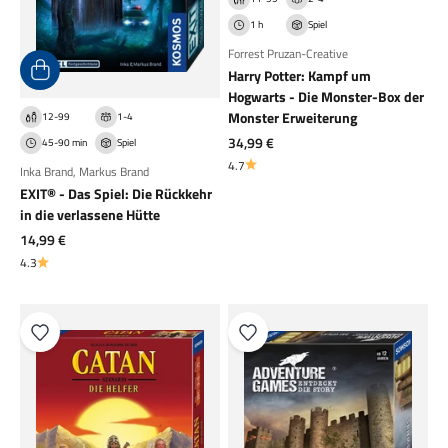
1 h
Spiel
Forrest Pruzan-Creative
Harry Potter: Kampf um
Hogwarts - Die Monster-Box der
Monster Erweiterung
12-99
1-4
Angebot
34,99 €
45-90 min
Spiel
4.7
Inka Brand
,
Markus Brand
EXIT® - Das Spiel: Die Rückkehr
in die verlassene Hütte
Angebot
14,99 €
4.3