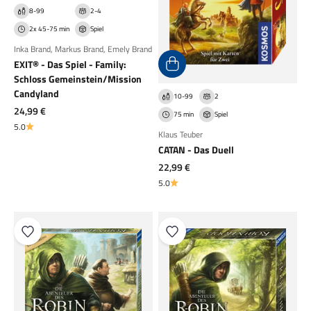
8-99
2-4
2x 45-75 min
Spiel
Inka Brand
,
Markus Brand
,
Emely Brand
EXIT® - Das Spiel - Family:
Schloss Gemeinstein/Mission
Candyland
10-99
2
Angebot
24,99 €
75 min
Spiel
5.0
Klaus Teuber
CATAN - Das Duell
Angebot
22,99 €
5.0