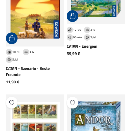
12-99
3-4
90 min
Spiel
CATAN - Energien
10-99
3-6
Angebot
59,99 €
Spiel
CATAN - Szenario - Beste
Freunde
Angebot
11,99 €