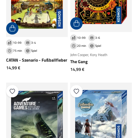
10-99
3-6
10-99
3-4
20 min
Spiel
75 min
Spiel
John Cooper
,
Kory Heath
CATAN - Szenario - Fußballfieber
The Gang
Angebot
14,99 €
Angebot
14,99 €