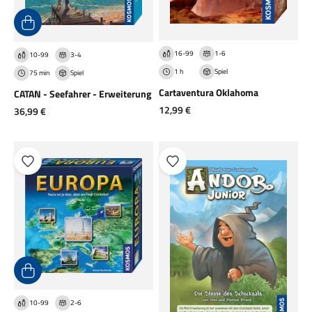
16-99
1-6
10-99
3-4
1 h
Spiel
75 min
Spiel
Cartaventura Oklahoma
CATAN - Seefahrer - Erweiterung
Angebot
12,99 €
Angebot
36,99 €
10-99
2-6