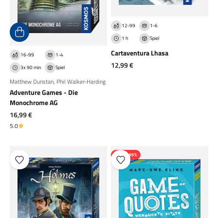
12-99
1-6
1 h
Spiel
Cartaventura Lhasa
16-99
1-4
Angebot
12,99 €
3x 90 min
Spiel
Matthew Dunstan
,
Phil Walker-Harding
Adventure Games - Die
Monochrome AG
Angebot
16,99 €
5.0
SPARE 65%