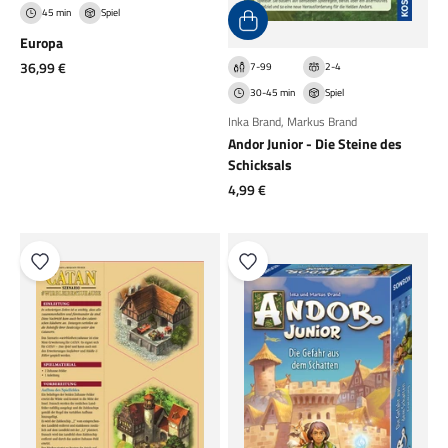
45 min
Spiel
Europa
Angebot
36,99 €
7-99
2-4
30-45 min
Spiel
Inka Brand
,
Markus Brand
Andor Junior - Die Steine des
Schicksals
Angebot
4,99 €