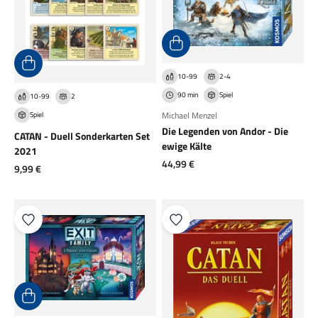
10-99
2-4
90 min
Spiel
10-99
2
Michael Menzel
Spiel
Die Legenden von Andor - Die
CATAN - Duell Sonderkarten Set
ewige Kälte
2021
Angebot
44,99 €
Angebot
9,99 €