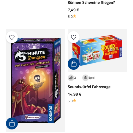
Können Schweine fliegen?
Angebot
7,49 €
5.0
2
Spiel
Soundwürfel Fahrzeuge
Angebot
14,99 €
5.0