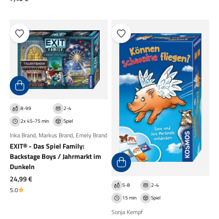
8-99
2-4
2x 45-75 min
Spiel
Inka Brand
,
Markus Brand
,
Emely Brand
EXIT® - Das Spiel Family:
Backstage Boys / Jahrmarkt im
Dunkeln
Angebot
24,99 €
5-8
2-4
5.0
15 min
Spiel
Sonja Kempf