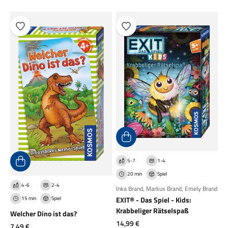
5-7
1-4
20 min
Spiel
4-6
2-4
Inka Brand
,
Markus Brand
,
Emely Brand
15 min
Spiel
EXIT® - Das Spiel - Kids:
Krabbeliger Rätselspaß
Welcher Dino ist das?
Angebot
14,99 €
Angebot
7,49 €