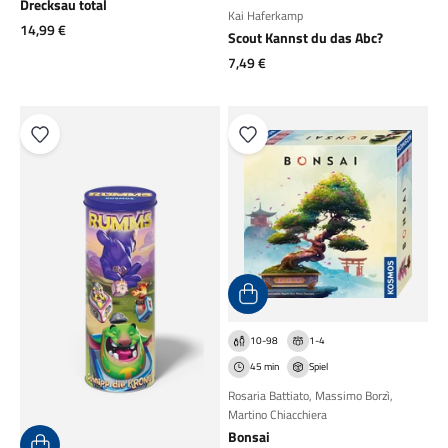
Drecksau total
Kai Haferkamp
Angebot
14,99 €
Scout Kannst du das Abc?
Angebot
7,49 €
10-98
1-4
45 min
Spiel
Rosaria Battiato
,
Massimo Borzì
,
Martino Chiacchiera
Bonsai