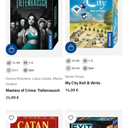
10-99
1-6
14-99
1-6
30 min
Spiel
3,5 h
Spiel
Reiner Knizia
Verena Wiechens
,
Lukas Setzke
,
Martin
My City Roll & Write
Student
Angebot
14,99 €
Masters of Crime: Tiefenrausch
Angebot
24,99 €