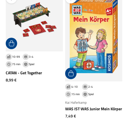
10-99
3-4
75 min
Spiel
CATAN - Get Together
Angebot
8,99 €
4-10
2-4
15 min
Spiel
Kai Haferkamp
WAS IST WAS Junior Mein Körper
Angebot
7,49 €