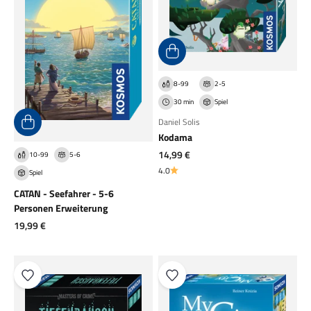
8-99
2-5
30 min
Spiel
Daniel Solis
Kodama
Angebot
14,99 €
10-99
5-6
4.0
Spiel
CATAN - Seefahrer - 5-6
Personen Erweiterung
Angebot
19,99 €