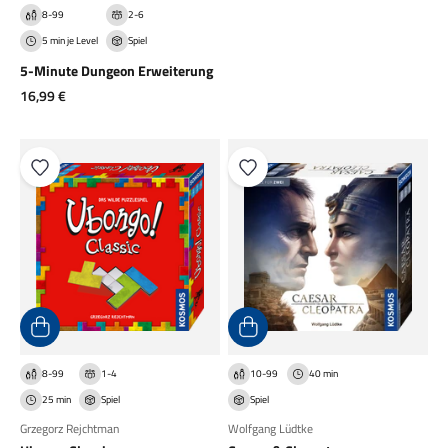
8-99
2-6
5 min je Level
Spiel
5-Minute Dungeon Erweiterung
Angebot
16,99 €
8-99
1-4
10-99
40 min
25 min
Spiel
Spiel
Grzegorz Rejchtman
Wolfgang Lüdtke