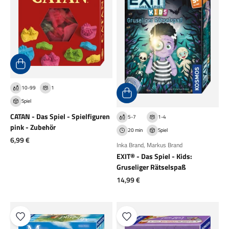
10-99
1
Spiel
CATAN - Das Spiel - Spielfiguren
5-7
1-4
pink - Zubehör
20 min
Spiel
Angebot
6,99 €
Inka Brand
,
Markus Brand
EXIT® - Das Spiel - Kids:
Gruseliger Rätselspaß
Angebot
14,99 €