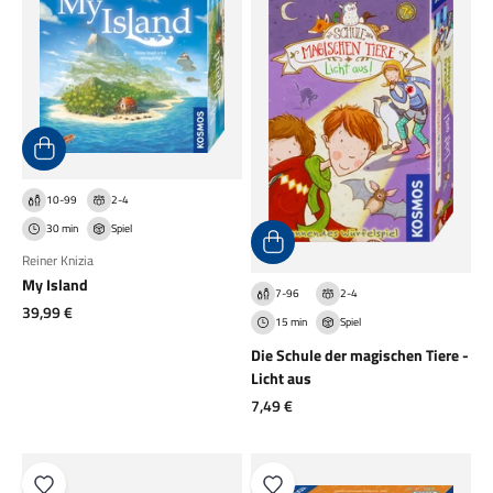
10-99
2-4
30 min
Spiel
Reiner Knizia
My Island
7-96
2-4
Angebot
39,99 €
15 min
Spiel
Die Schule der magischen Tiere -
Licht aus
Angebot
7,49 €