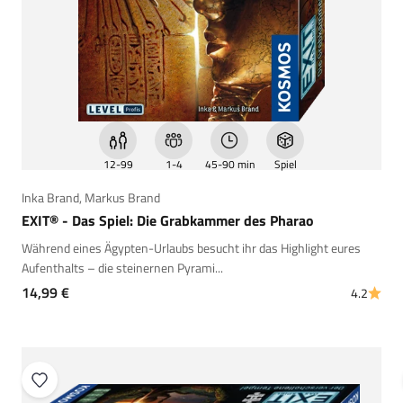
12-99
1-4
45-90 min
Spiel
Inka Brand
,
Markus Brand
EXIT® - Das Spiel: Die Grabkammer des Pharao
Während eines Ägypten-Urlaubs besucht ihr das Highlight eures
Aufenthalts – die steinernen Pyrami...
Angebot
14,99 €
4.2