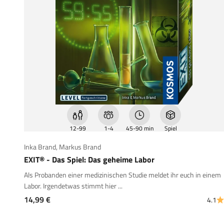
12-99
1-4
45-90 min
Spiel
Inka Brand
,
Markus Brand
EXIT® - Das Spiel: Das geheime Labor
Als Probanden einer medizinischen Studie meldet ihr euch in einem
Labor. Irgendetwas stimmt hier ...
Angebot
14,99 €
4.1