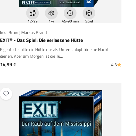
12-99
1-4
45-90 min
Spiel
Inka Brand
,
Markus Brand
EXIT® - Das Spiel: Die verlassene Hütte
Eigentlich sollte die Hütte nur als Unterschlupf für eine Nacht
dienen. Aber am Morgen ist die Tü...
Angebot
14,99 €
4.3