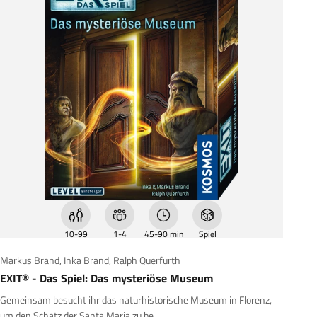
10-99
1-4
45-90 min
Spiel
Markus Brand
,
Inka Brand
,
Ralph Querfurth
EXIT® - Das Spiel: Das mysteriöse Museum
Gemeinsam besucht ihr das naturhistorische Museum in Florenz,
um den Schatz der Santa Maria zu be...