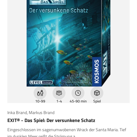
10-99
1-4
45-90 min
Spiel
Inka Brand
,
Markus Brand
EXIT® - Das Spiel: Der versunkene Schatz
Eingeschlossen im sagenumwobenen Wrack der Santa Maria. Tief
im dunklen Meer reißt die Strömung a...