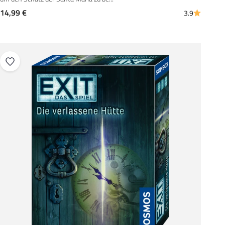
Angebot
14,99 €
3.9