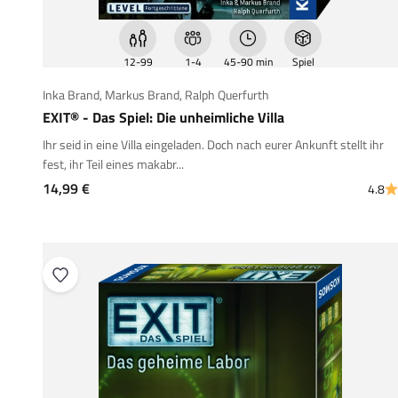
12-99
1-4
45-90 min
Spiel
Inka Brand
,
Markus Brand
,
Ralph Querfurth
EXIT® - Das Spiel: Die unheimliche Villa
Ihr seid in eine Villa eingeladen. Doch nach eurer Ankunft stellt ihr
fest, ihr Teil eines makabr...
Angebot
14,99 €
4.8