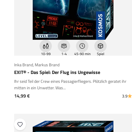
10-99
1-4
45-90 min
Spiel
Inka Brand
,
Markus Brand
EXIT® - Das Spiel: Der Flug ins Ungewisse
Ihr seid Teil der Crew eines Passagierfliegers. Plötzlich geratet ihr
mitten in ein Unwetter. Was...
Angebot
14,99 €
3.9