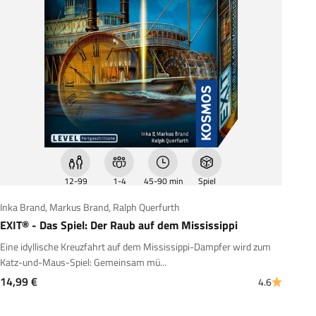
12-99
1-4
45-90 min
Spiel
Inka Brand
,
Markus Brand
,
Ralph Querfurth
EXIT® - Das Spiel: Der Raub auf dem Mississippi
Eine idyllische Kreuzfahrt auf dem Mississippi-Dampfer wird zum
Katz-und-Maus-Spiel: Gemeinsam mü...
Angebot
14,99 €
4.6