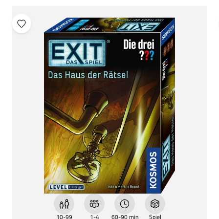
10-99
1-4
60-90 min
Spiel