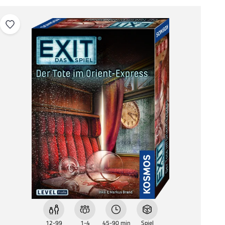
12-99
1-4
45-90 min
Spiel