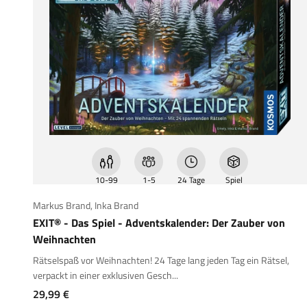
10-99
1-5
24 Tage
Spiel
Markus Brand
,
Inka Brand
EXIT® - Das Spiel - Adventskalender: Der Zauber von
Weihnachten
Rätselspaß vor Weihnachten! 24 Tage lang jeden Tag ein Rätsel,
verpackt in einer exklusiven Gesch...
Angebot
29,99 €