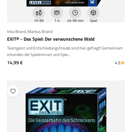
10-99
1-4
45-90 min
Spiel
Inka Brand
,
Markus Brand
EXIT® - Das Spiel: Der verwunschene Wald
Teamgeist und Entscheidungsfreude sind hier gefragt! Gemeinsam
erkunden die Spielerinnen und Spie...
Angebot
14,99 €
4.5