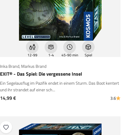
12-99
1-4
45-90 min
Spiel
Inka Brand
,
Markus Brand
EXIT® - Das Spiel: Die vergessene Insel
Ein Segelausflug im Pazifik endet in einem Sturm. Das Boot kentert
und ihr strandet auf einer sch...
Angebot
14,99 €
3.6