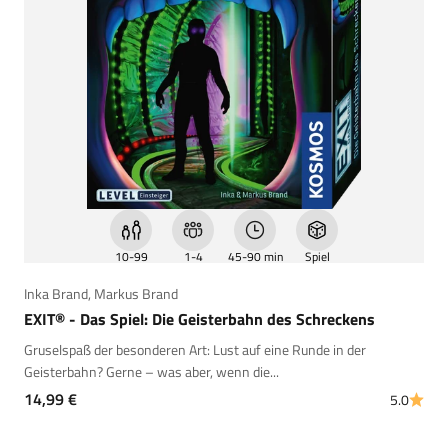
10-99
1-4
45-90 min
Spiel
Inka Brand
,
Markus Brand
EXIT® - Das Spiel: Die Geisterbahn des Schreckens
Gruselspaß der besonderen Art: Lust auf eine Runde in der
Geisterbahn? Gerne – was aber, wenn die...
Angebot
14,99 €
5.0