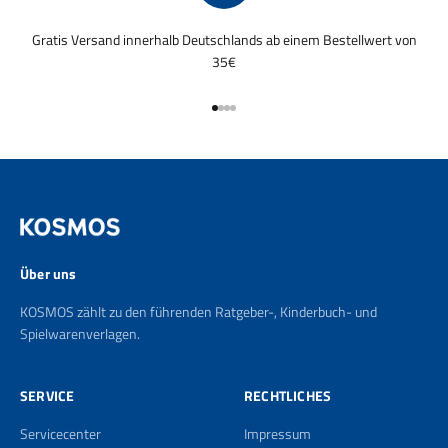
Gratis Versand innerhalb Deutschlands ab einem Bestellwert von
35€
Gehe zu Element 1
Gehe zu Element 2
Gehe zu Element 3
Gehe zu Element 4
Über uns
KOSMOS zählt zu den führenden Ratgeber-, Kinderbuch- und
Spielwarenverlagen.
SERVICE
RECHTLICHES
Servicecenter
Impressum