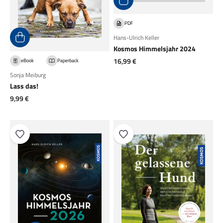
PDF
Hans-Ulrich Keller
Kosmos Himmelsjahr 2024
Angebot
16,99 €
eBook
Paperback
Sonja Meiburg
Lass das!
Angebot
9,99 €