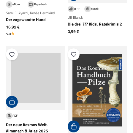
eBook
Paperback
8-11
eBook
Sami El Ayachi
,
Renée Herrnkind
Ulf Blanck
Der zugewandte Hund
Die drei ??? Kids, Ratekrimis 2
Angebot
16,99 €
Angebot
0,99 €
5.0
PDF
Der neue Kosmos Welt-
Almanach & Atlas 2025