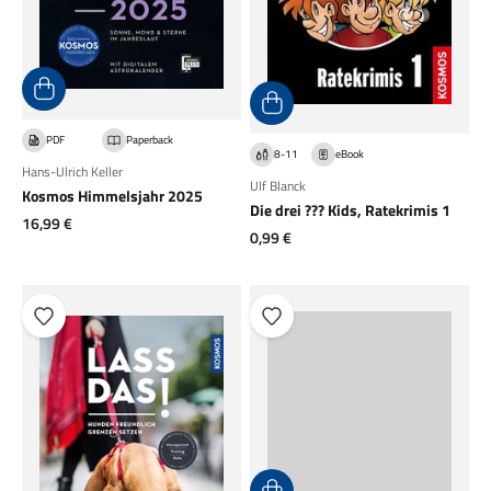
PDF
Paperback
8-11
eBook
Hans-Ulrich Keller
Ulf Blanck
Kosmos Himmelsjahr 2025
Die drei ??? Kids, Ratekrimis 1
Angebot
16,99 €
Angebot
0,99 €