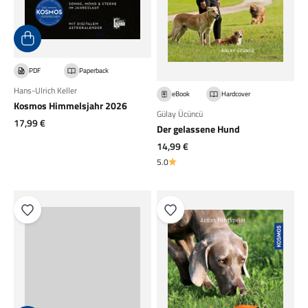
PDF
Paperback
Hans-Ulrich Keller
eBook
Hardcover
Kosmos Himmelsjahr 2026
Gülay Ücüncü
Angebot
17,99 €
Der gelassene Hund
Angebot
14,99 €
5.0