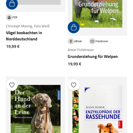
PDF
Christoph Moning
,
Felix Weiß
Vögel beobachten in
Norddeutschland
eBook
Hardcover
Angebot
19,99 €
Anton Fichtlmeier
Grunderziehung für Welpen
Angebot
19,99 €