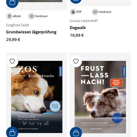
PDF
Hardcover
eBook
Hardcover
Ursula Löckenhoff
Siegfried Seibt
Dogwalk
Grundwissen Jägerprüfung
Angebot
19,99 €
Angebot
29,99 €