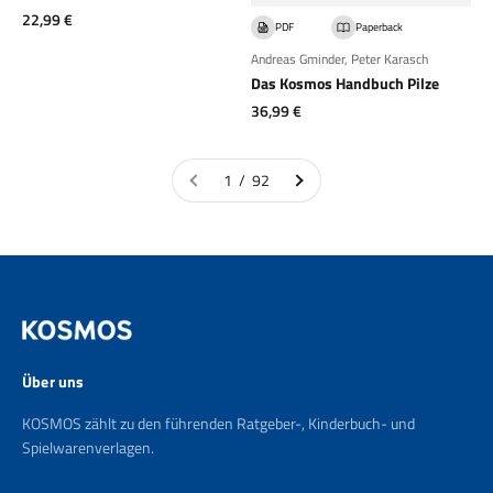
Angebot
22,99 €
PDF
Paperback
Andreas Gminder
,
Peter Karasch
Das Kosmos Handbuch Pilze
Angebot
36,99 €
1 / 92
Über uns
KOSMOS zählt zu den führenden Ratgeber-, Kinderbuch- und
Spielwarenverlagen.