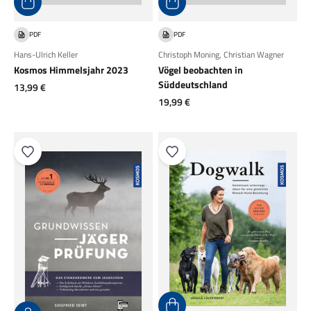
PDF
PDF
Hans-Ulrich Keller
Christoph Moning
,
Christian Wagner
Kosmos Himmelsjahr 2023
Vögel beobachten in
Süddeutschland
Angebot
13,99 €
Angebot
19,99 €