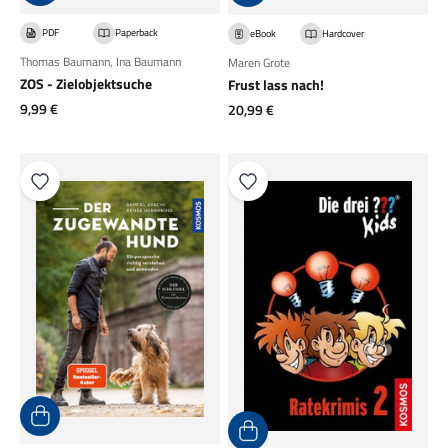
PDF
Paperback
eBook
Hardcover
Thomas Baumann
,
Ina Baumann
Maren Grote
ZOS - Zielobjektsuche
Frust lass nach!
Angebot
Angebot
9,99 €
20,99 €