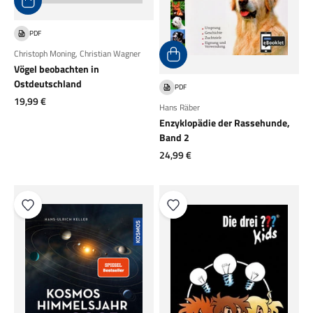
PDF
Christoph Moning
,
Christian Wagner
Vögel beobachten in
Ostdeutschland
PDF
Angebot
19,99 €
Hans Räber
Enzyklopädie der Rassehunde,
Band 2
Angebot
24,99 €