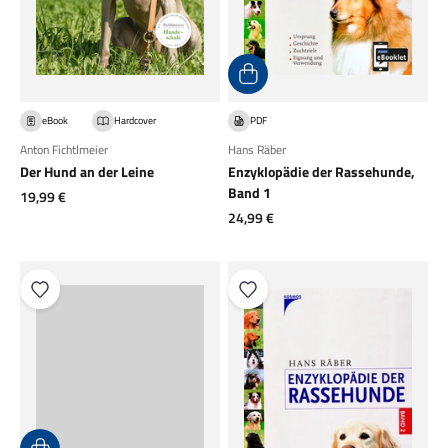
eBook
Hardcover
PDF
Anton Fichtlmeier
Hans Räber
Der Hund an der Leine
Enzyklopädie der Rassehunde,
Band 1
Angebot
19,99 €
Angebot
24,99 €