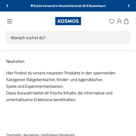
Zum Inhalt springen
Kostenlose Rücksendung innerhalb von 14 Tagen
KOSMOS Verlag
Menü
Wunschliste
Anmelden
Warenk
Hier findest du unsere neuesten Produkte in den spannenden
Kategorien
Ratgeberbücher
,
Kinder- und Jugendbücher
,
Spiele
und
Experimentierkästen
.
Diese Auswahl bietet dir frische Inhalte, die informative und
unterhaltsame Erlebnisse bereithalten.
Spiel
Experimentieren
Startseite
Neuheiten
Verfügbare Neuheiten