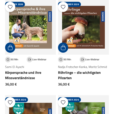
OKTOBER 2026
SEPTEMBER 2026
90 Min
Live-Webinar
90 Min
Live-Webinar
Sami El Ayachi
Nadja Frotscher-Kanka
,
Moritz Schmid
Körpersprache und ihre
Röhrlinge – die wichtigsten
Missverständnisse
Pilzarten
Angebot
Angebot
36,00 €
36,00 €
SEPTEMBER 2026
SEPTEMBER 2026