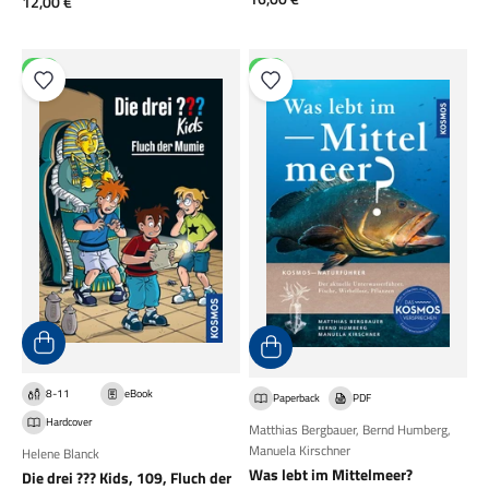
Angebot
12,00 €
NEU
NEU
8-11
eBook
Paperback
PDF
Hardcover
Matthias Bergbauer
,
Bernd Humberg
,
Manuela Kirschner
Helene Blanck
Was lebt im Mittelmeer?
Die drei ??? Kids, 109, Fluch der