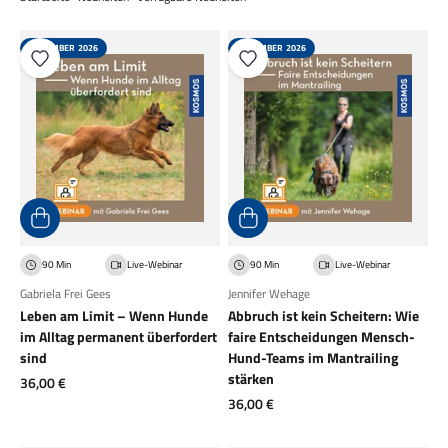
NOVEMBER 2026
NOVEMBER 2026
90 Min
Live-Webinar
90 Min
Live-Webinar
Gabriela Frei Gees
Jennifer Wehage
Leben am Limit – Wenn Hunde
Abbruch ist kein Scheitern: Wie
im Alltag permanent überfordert
faire Entscheidungen Mensch-
sind
Hund-Teams im Mantrailing
stärken
Angebot
36,00 €
Angebot
36,00 €