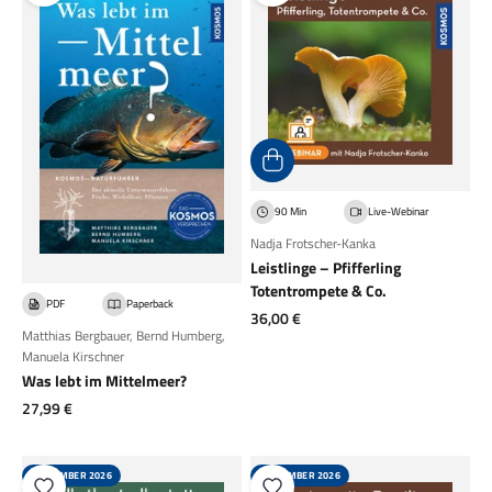
90 Min
Live-Webinar
Nadja Frotscher-Kanka
Leistlinge – Pfifferling
Totentrompete & Co.
PDF
Paperback
Angebot
36,00 €
Matthias Bergbauer
,
Bernd Humberg
,
Manuela Kirschner
Was lebt im Mittelmeer?
Angebot
27,99 €
SEPTEMBER 2026
SEPTEMBER 2026