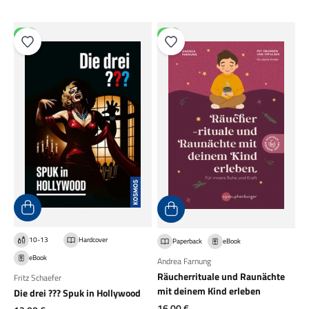
NEU
NEU
10-13
Hardcover
Paperback
eBook
eBook
Andrea Farnung
Räucherrituale und Raunächte
Fritz Schaefer
mit deinem Kind erleben
Die drei ??? Spuk in Hollywood
Angebot
16,00 €