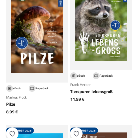
eBook
Paperback
Frank Hecker
eBook
Paperback
Tierspuren lebensgroß
Markus Flück
Angebot
11,99 €
Pilze
Angebot
8,99 €
SEPTEMBER 2026
SEPTEMBER 2026