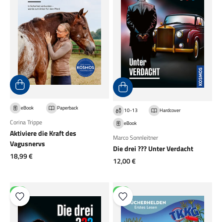
eBook
Paperback
10-13
Hardcover
Corina Trippe
eBook
Aktiviere die Kraft des
Marco Sonnleitner
Vagusnervs
Die drei ??? Unter Verdacht
Angebot
18,99 €
Angebot
12,00 €
NEU
NEU