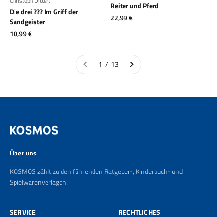
Christoph Dittert
Reiter und Pferd
Die drei ??? Im Griff der
Angebot
22,99 €
Sandgeister
Angebot
10,99 €
1 / 13
Über uns
KOSMOS zählt zu den führenden Ratgeber-, Kinderbuch- und
Spielwarenverlagen.
SERVICE
RECHTLICHES