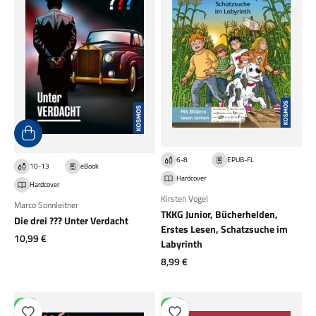
6-8
EPUB-FL
10-13
eBook
Hardcover
Hardcover
Kirsten Vogel
Marco Sonnleitner
TKKG Junior, Bücherhelden,
Die drei ??? Unter Verdacht
Erstes Lesen, Schatzsuche im
Angebot
10,99 €
Labyrinth
Angebot
8,99 €
NEU
NEU