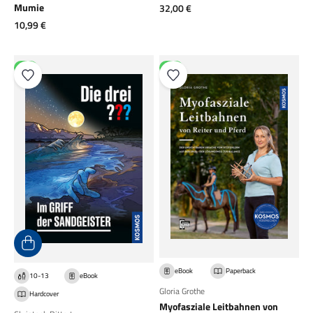
Angebot
Mumie
32,00 €
Angebot
10,99 €
NEU
NEU
eBook
Paperback
10-13
eBook
Gloria Grothe
Hardcover
Myofasziale Leitbahnen von