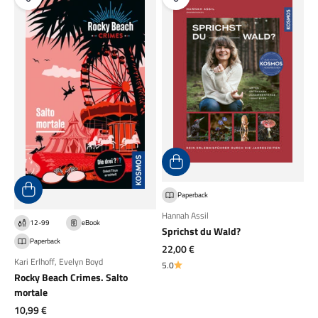
Paperback
Hannah Assil
12-99
eBook
Sprichst du Wald?
Paperback
Angebot
22,00 €
Kari Erlhoff
,
Evelyn Boyd
5.0
Rocky Beach Crimes. Salto
mortale
Angebot
10,99 €