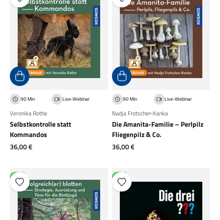
90 Min
Live-Webinar
90 Min
Live-Webinar
Veronika Rothe
Nadja Frotscher-Kanka
Selbstkontrolle statt
Die Amanita-Familie – Perlpilz
Kommandos
Fliegenpilz & Co.
Angebot
Angebot
36,00 €
36,00 €
NEU
NEU