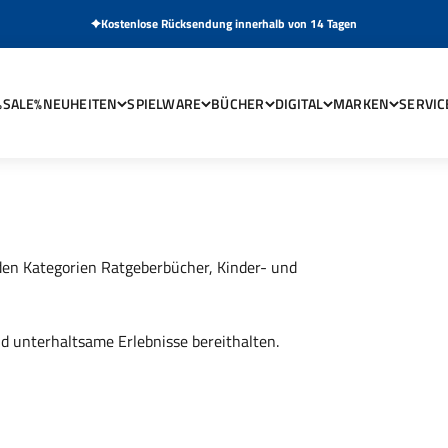
Kostenlose Rücksendung innerhalb von 14 Tagen
%SALE%
NEUHEITEN
SPIELWARE
BÜCHER
DIGITAL
MARKEN
SERVIC
den Kategorien
Ratgeberbücher
,
Kinder- und
und unterhaltsame Erlebnisse bereithalten.
entieren
Ratgeber