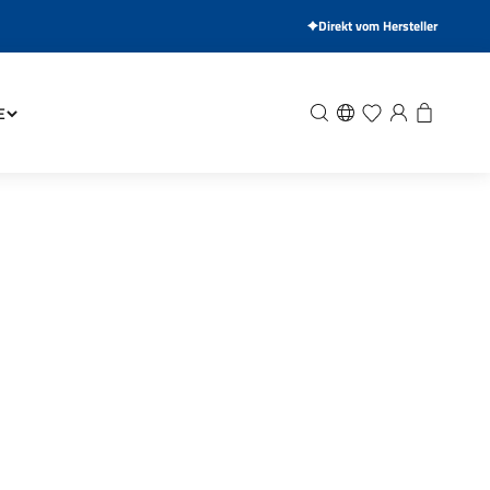
Direkt vom Hersteller
Suche
Wunschliste
Anmelden
Warenkor
E
Kinder-Jugend-Buch