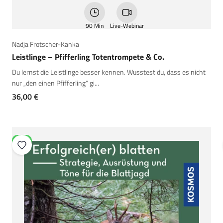
90 Min
Live-Webinar
Nadja Frotscher-Kanka
Leistlinge – Pfifferling Totentrompete & Co.
Du lernst die Leistlinge besser kennen. Wusstest du, dass es nicht
nur „den einen Pfifferling“ gi...
Angebot
36,00 €
NEU