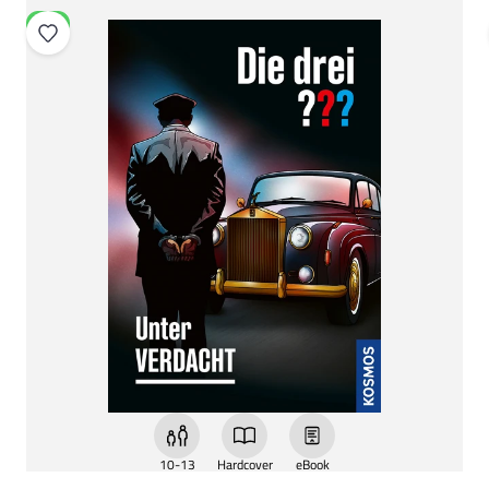
NEU
10-13
Hardcover
eBook