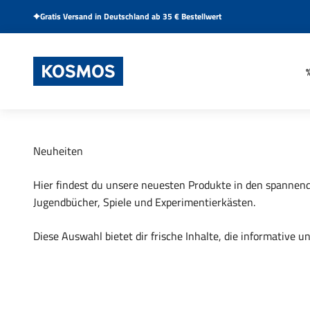
Zum Inhalt springen
Gratis Versand in Deutschland ab 35 € Bestellwert
KOSMOS Verlag
Hier findest du unsere neuesten Produkte in den spannen
Jugendbücher
, Spiele
und
Experimentierkästen
.
Diese Auswahl bietet dir frische Inhalte, die informative 
Spiel
Experim