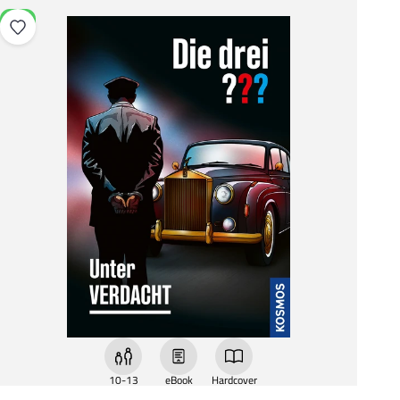
NEU
10-13
eBook
Hardcover