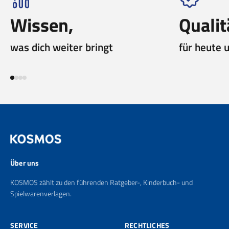
Wissen,
Qualit
was dich weiter bringt
für heute 
Gehe zu Element 1
Gehe zu Element 2
Gehe zu Element 3
Gehe zu Element 4
Über uns
KOSMOS zählt zu den führenden Ratgeber-, Kinderbuch- und
Spielwarenverlagen.
SERVICE
RECHTLICHES