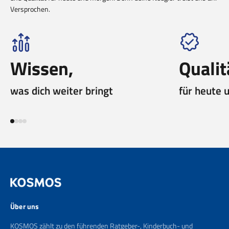
Versprochen.
Wissen,
Qualit
was dich weiter bringt
für heute 
Gehe zu Element 1
Gehe zu Element 2
Gehe zu Element 3
Gehe zu Element 4
Über uns
KOSMOS zählt zu den führenden Ratgeber-, Kinderbuch- und