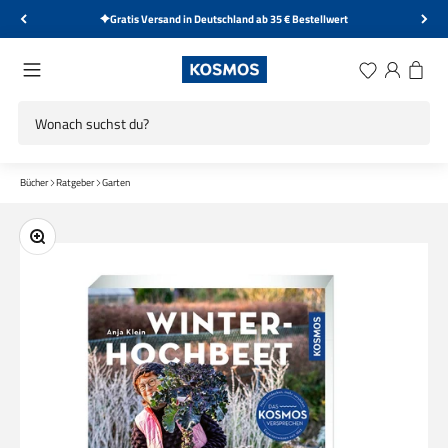
Zum Inhalt springen
Gratis Versand in Deutschland ab 35 € Bestellwert
KOSMOS Verlag
Menü
Wunschliste
Anmelden
Warenk
Bücher
Ratgeber
Garten
Bild vergrößern