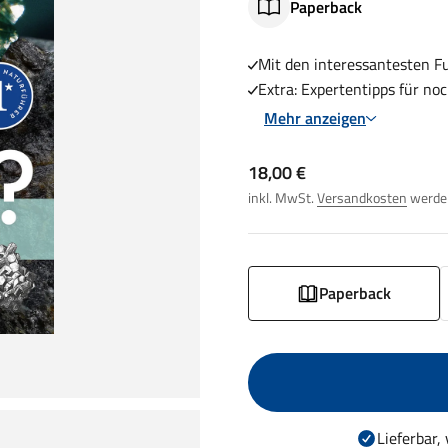
Paperback
Mit den interessantesten F
Extra: Expertentipps für n
Mehr anzeigen
Angebot
18,00 €
inkl. MwSt.
Versandkosten
werden
Paperback
Lieferbar,