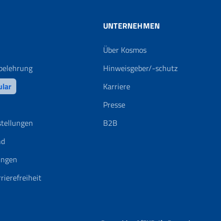
UNTERNEHMEN
Über Kosmos
belehrung
Hinweisgeber/-schutz
ular
Karriere
Presse
stellungen
B2B
nd
ungen
rierefreiheit