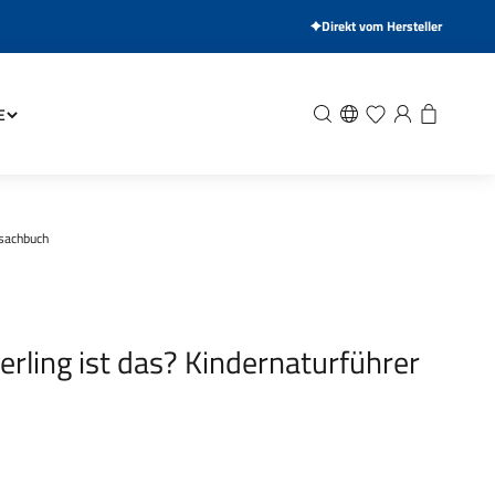
Direkt vom Hersteller
Suche
Wunschliste
Anmelden
Warenkor
E
sachbuch
rling ist das? Kindernaturführer