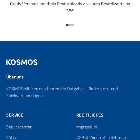
Gratis Versand innerhalb Deutschlands ab einem Bestellwert von
35€
Gehe zu Element 1
Gehe zu Element 2
Gehe zu Element 3
Gehe zu Element 4
Über uns
KOSMOS zählt zu den führenden Ratgeber-, Kinderbuch- und
Spielwarenverlagen.
SERVICE
RECHTLICHES
Servicecenter
Impressum
FAQs
AGB & Widerrufsbelehrung