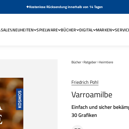
Kostenlose Rücksendung innerhalb von 14 Tagen
%SALE%
NEUHEITEN
SPIELWARE
BÜCHER
DIGITAL
MARKEN
SERVIC
Bücher
Ratgeber
Heimtiere
Friedrich Pohl
Varroamilbe
Einfach und sicher bekä
30 Grafiken