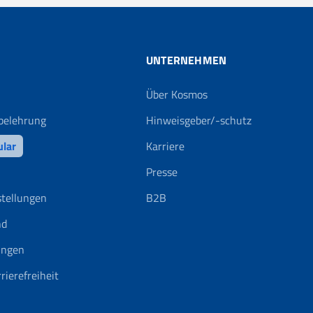
UNTERNEHMEN
Über Kosmos
belehrung
Hinweisgeber/-schutz
ular
Karriere
Presse
stellungen
B2B
nd
ungen
rierefreiheit