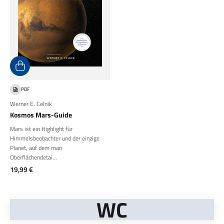
PDF
Werner E. Celnik
Kosmos Mars-Guide
Mars ist ein Highlight für
Himmelsbeobachter und der einzige
Planet, auf dem man
Oberflächendetai...
Angebot
19,99 €
WC