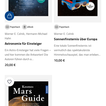
Paperback
eBook
Paperback
Werner E. Celnik
,
Hermann-Michael
Werner E. Celnik
Hahn
Sonnenfinsternis über Europa
Astronomie für Einsteiger
Eine totale Sonnenfinsternis ist
Ein Astro-Einsteiger hat viele Fragen –
vermutlich das spektakulärste
und hier kommen die Antworten! Die
Himmelsschauspiel, das man erleben...
Autoren führen durch a...
Angebot
10,00 €
Angebot
20,00 €