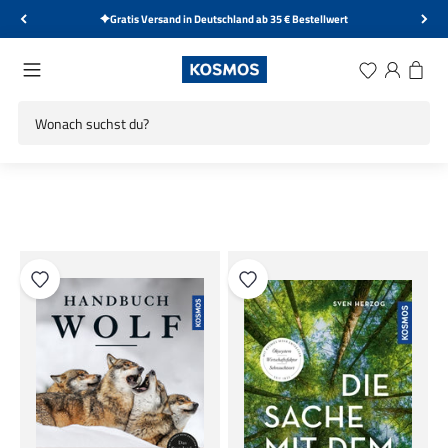
Zum Inhalt springen
Gratis Versand in Deutschland ab 35 € Bestellwert
KOSMOS Verlag
Menü
Wunschliste
Anmelden
Warenk
SH
MEHR ÜBER DEN AUTOR ERFAHREN