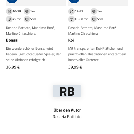
10-98
1-4
12-99
1-4
45 min
Spiel
45-60 min
Spiel
Rosaria Battiato
,
Massimo Borzì
,
Rosaria Battiato
,
Massimo Borzì
,
Martino Chiacchiera
Martino Chiacchiera
Bonsai
Koi
Ein wunderschöner Bonsai wird
Mit transparenten Koi-Plättchen und
liebevoll gezüchtet! Jeder Spieler, der
prachtvollen Illustrationen entsteht ein
seine Aktionen erfolgreich ...
kunstvoller Gartente...
Angebot
Angebot
36,99 €
39,99 €
RB
Über den Autor