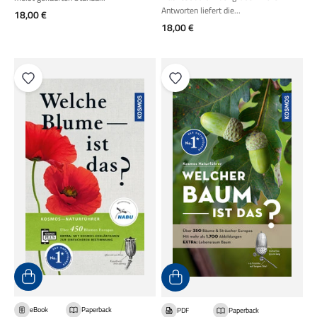
Antworten liefert die...
Angebot
18,00 €
Angebot
18,00 €
eBook
Paperback
PDF
Paperback