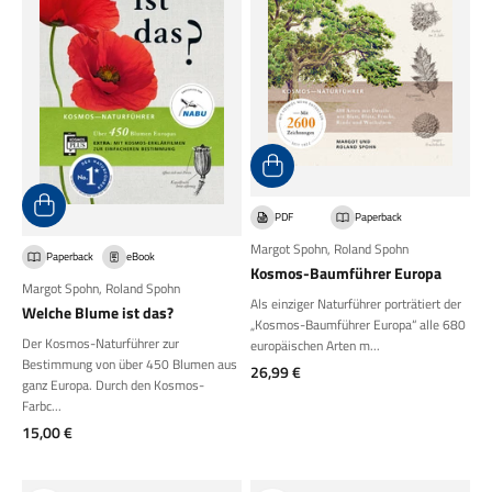
PDF
Paperback
Margot Spohn
,
Roland Spohn
Paperback
eBook
Kosmos-Baumführer Europa
Margot Spohn
,
Roland Spohn
Als einziger Naturführer porträtiert der
Welche Blume ist das?
„Kosmos-Baumführer Europa“ alle 680
Der Kosmos-Naturführer zur
europäischen Arten m...
Bestimmung von über 450 Blumen aus
Angebot
26,99 €
ganz Europa. Durch den Kosmos-
Farbc...
Angebot
15,00 €