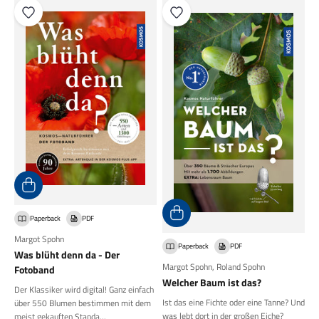
Paperback
PDF
Margot Spohn
Paperback
PDF
Was blüht denn da - Der
Margot Spohn
,
Roland Spohn
Fotoband
Welcher Baum ist das?
Der Klassiker wird digital! Ganz einfach
Ist das eine Fichte oder eine Tanne? Und
über 550 Blumen bestimmen mit dem
was lebt dort in der großen Eiche?
meist gekauften Standa...