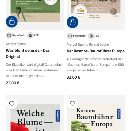
Paperback
PDF
Paperback
PDF
Margot Spohn
Margot Spohn
,
Roland Spohn
Was blüht denn da - Das
Der Kosmos-Baumführer Europa
Original
Als einziger Naturführer porträtiert der
„Kosmos-Baumführer Europa“ alle 680
Der Klassiker wird digital! Ganz einfach
europäischen Arten m...
über 870 Blütenpflanzen bestimmen
mit dem meist gekaufte...
Angebot
32,00 €
Angebot
22,00 €