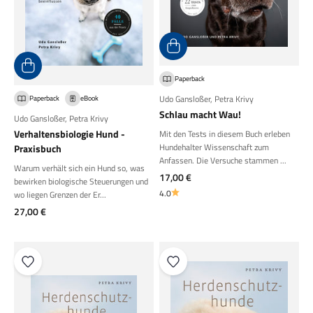
Paperback
Udo Gansloßer
,
Petra Krivy
Paperback
eBook
Schlau macht Wau!
Udo Gansloßer
,
Petra Krivy
Verhaltensbiologie Hund -
Mit den Tests in diesem Buch erleben
Hundehalter Wissenschaft zum
Praxisbuch
Anfassen. Die Versuche stammen ...
Warum verhält sich ein Hund so, was
Angebot
17,00 €
bewirken biologische Steuerungen und
4.0
wo liegen Grenzen der Er...
Angebot
27,00 €