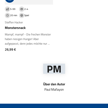
5-99
2-4
20 min
Spiel
Steffen Hacker
Monstersnack
Mampf, mampf - Die frechen Monster
haben riesigen Hunger! Aber
aufgepasst, denn jedes möchte nur ...
Angebot
26,99 €
PM
Über den Autor