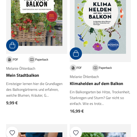
PDF
Paperback
PDF
Paperback
Melanie Öhlenbach
Mein Stadtbalkon
Melanie Öhlenbach
Klimahelden auf dem Balkon
Einsteiger lernen hier die Grundlagen
des Balkongärtnerns und erfahren,
Ein Balkongarten bei Hitze, Trockenheit,
welche Blumen, Kräuter, G...
Starkregen und Sturm? Gar nicht so
Angebot
9,99 €
einfach. Wie es trotz...
Angebot
16,99 €