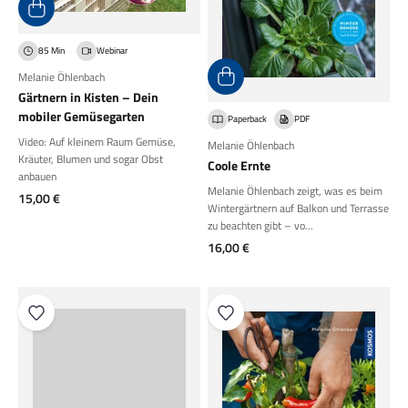
85 Min
Webinar
Melanie Öhlenbach
Gärtnern in Kisten – Dein
mobiler Gemüsegarten
Paperback
PDF
Video: Auf kleinem Raum Gemüse,
Melanie Öhlenbach
Kräuter, Blumen und sogar Obst
Coole Ernte
anbauen
Melanie Öhlenbach zeigt, was es beim
Angebot
15,00 €
Wintergärtnern auf Balkon und Terrasse
zu beachten gibt – vo...
Angebot
16,00 €