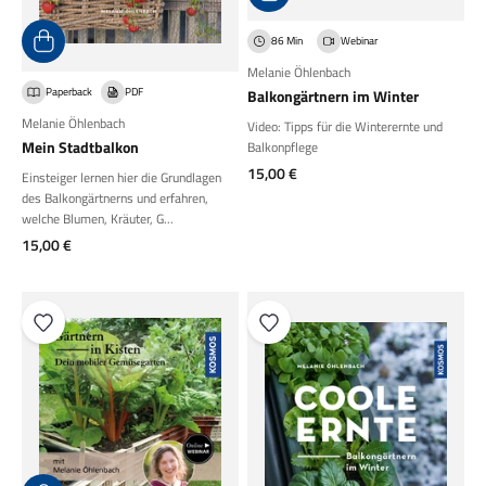
86 Min
Webinar
Melanie Öhlenbach
Paperback
PDF
Balkongärtnern im Winter
Melanie Öhlenbach
Video: Tipps für die Winterernte und
Mein Stadtbalkon
Balkonpflege
Angebot
15,00 €
Einsteiger lernen hier die Grundlagen
des Balkongärtnerns und erfahren,
welche Blumen, Kräuter, G...
Angebot
15,00 €