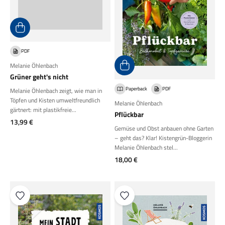
PDF
Melanie Öhlenbach
Grüner geht's nicht
Paperback
PDF
Melanie Öhlenbach zeigt, wie man in
Töpfen und Kisten umweltfreundlich
Melanie Öhlenbach
gärtnert: mit plastikfreie...
Pflückbar
Angebot
13,99 €
Gemüse und Obst anbauen ohne Garten
– geht das? Klar! Kistengrün-Bloggerin
Melanie Öhlenbach stel...
Angebot
18,00 €