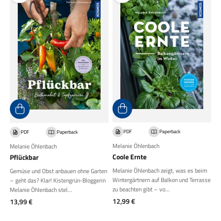
PDF
Paperback
PDF
Paperback
Melanie Öhlenbach
Melanie Öhlenbach
Coole Ernte
Pflückbar
Melanie Öhlenbach zeigt, was es beim
Gemüse und Obst anbauen ohne Garten
Wintergärtnern auf Balkon und Terrasse
– geht das? Klar! Kistengrün-Bloggerin
zu beachten gibt – vo...
Melanie Öhlenbach stel...
Angebot
Angebot
12,99 €
13,99 €