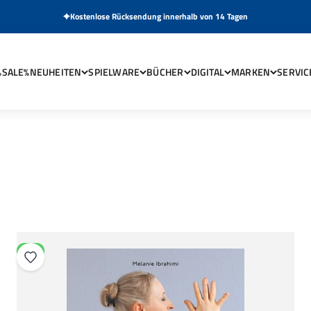
Kostenlose Rücksendung innerhalb von 14 Tagen
MI
%SALE%
NEUHEITEN
SPIELWARE
BÜCHER
DIGITAL
MARKEN
SERVIC
MEHR ÜBER DEN AUTOR ERFAHREN
NEU