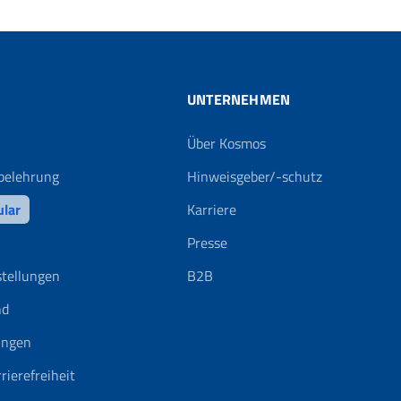
UNTERNEHMEN
Über Kosmos
belehrung
Hinweisgeber/-schutz
ular
Karriere
Presse
stellungen
B2B
nd
ungen
rierefreiheit