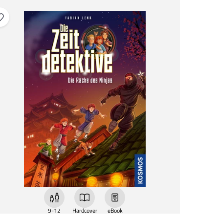
9-12
Hardcover
eBook