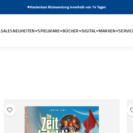
Kostenlose Rücksendung innerhalb von 14 Tagen
FL
%SALE%
NEUHEITEN
SPIELWARE
BÜCHER
DIGITAL
MARKEN
SERVIC
MEHR ÜBER DEN AUTOR ERFAHREN