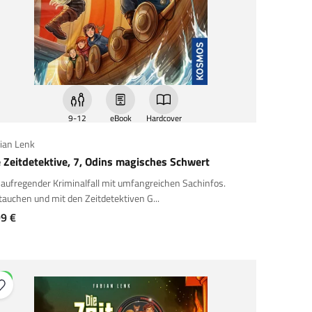
9-12
eBook
Hardcover
ian Lenk
e Zeitdetektive, 7, Odins magisches Schwert
 aufregender Kriminalfall mit umfangreichen Sachinfos.
tauchen und mit den Zeitdetektiven G...
gebot
99 €
EU