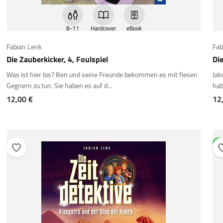
8-11
Hardcover
eBook
Fabian Lenk
Fab
Die Zauberkicker, 4, Foulspiel
Die
Was ist hier los? Ben und seine Freunde bekommen es mit fiesen
Jak
Gegnern zu tun. Sie haben es auf d...
hab
Angebot
An
12,00 €
12
N