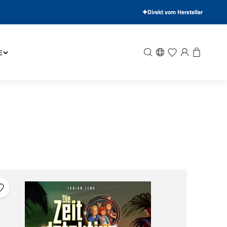
Direkt vom Hersteller
Suche
Wunschliste
Anmelden
Warenkor
E