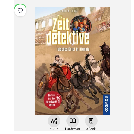
NEU
9-12
Hardcover
eBook