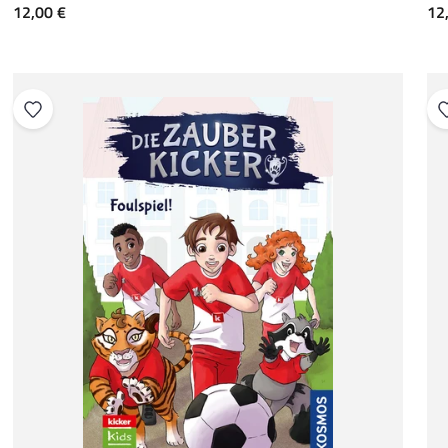
Angebot
An
12,00 €
12