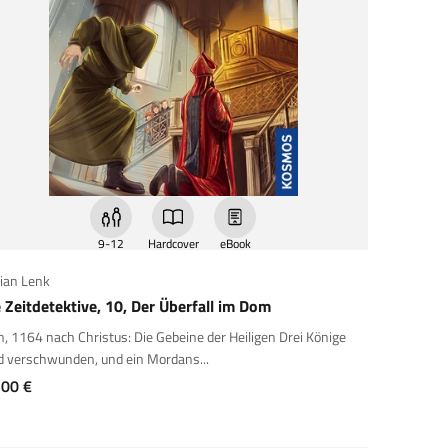
9-12
Hardcover
eBook
ian Lenk
 Zeitdetektive, 10, Der Überfall im Dom
n, 1164 nach Christus: Die Gebeine der Heiligen Drei Könige
d verschwunden, und ein Mordans...
gebot
,00 €