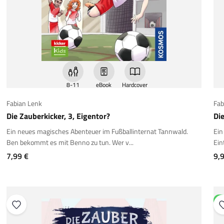
8-11
eBook
Hardcover
Fabian Lenk
Fab
Die Zauberkicker, 3, Eigentor?
Di
Ein neues magisches Abenteuer im Fußballinternat Tannwald.
Ein
Ben bekommt es mit Benno zu tun. Wer v...
Ein
Angebot
An
7,99 €
9,
N