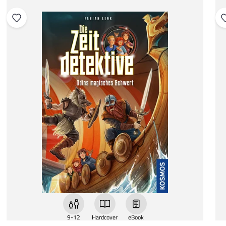
9-12
Hardcover
eBook