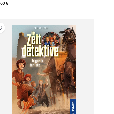
gebot
,00 €