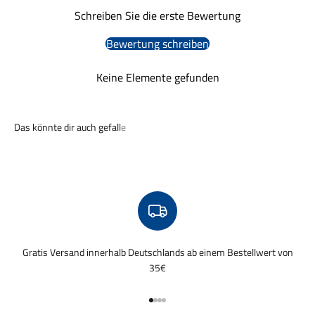
Schreiben Sie die erste Bewertung
Bewertung schreiben
Keine Elemente gefunden
Gratis Versand innerhalb Deutschlands ab einem Bestellwert von
35€
Gehe zu Element 1
Gehe zu Element 2
Gehe zu Element 3
Gehe zu Element 4