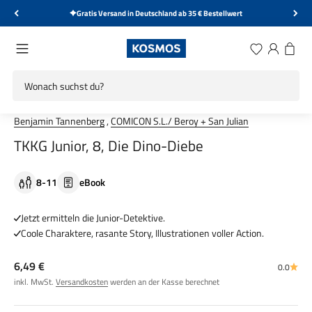
Zum Inhalt springen
Gratis Versand in Deutschland ab 35 € Bestellwert
KOSMOS Verlag
Menü
Wunschliste
Anmelden
Warenk
Benjamin Tannenberg
,
COMICON S.L./ Beroy + San Julian
TKKG Junior, 8, Die Dino-Diebe
8-11
eBook
Jetzt ermitteln die Junior-Detektive.
Coole Charaktere, rasante Story, Illustrationen voller Action.
Angebot
6,49 €
0.0
inkl. MwSt.
Versandkosten
werden an der Kasse berechnet