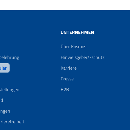
UNTERNEHMEN
Über Kosmos
belehrung
Hinweisgeber/-schutz
ular
Karriere
Presse
stellungen
B2B
nd
ungen
rierefreiheit