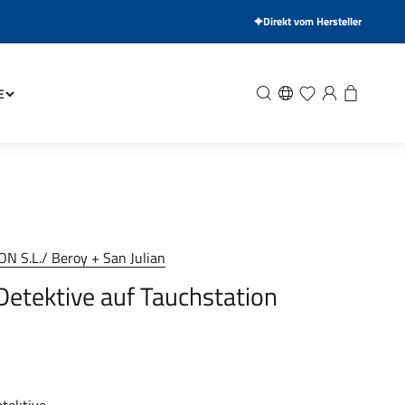
Direkt vom Hersteller
Suche
Wunschliste
Anmelden
Warenkor
E
N S.L./ Beroy + San Julian
 Detektive auf Tauchstation