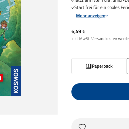
Jetzt ermitteln die Junior-D
Start frei für ein cooles F
Mehr anzeigen
Angebot
6,49 €
inkl. MwSt.
Versandkosten
werden
Paperback