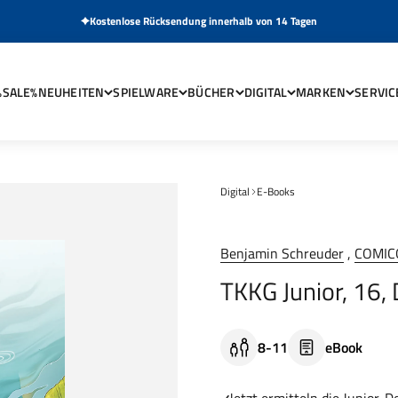
Kostenlose Rücksendung innerhalb von 14 Tagen
%SALE%
NEUHEITEN
SPIELWARE
BÜCHER
DIGITAL
MARKEN
SERVIC
Digital
E-Books
Benjamin Schreuder
,
COMICO
TKKG Junior, 16,
8-11
eBook