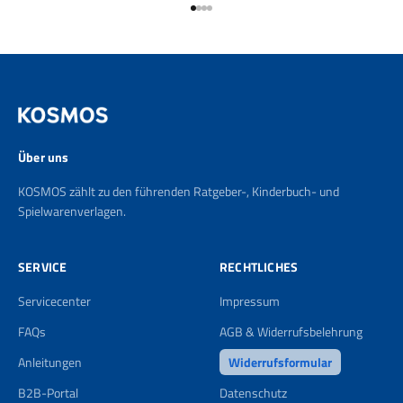
Gehe zu Element 1
Gehe zu Element 2
Gehe zu Element 3
Gehe zu Element 4
Über uns
KOSMOS zählt zu den führenden Ratgeber-, Kinderbuch- und
Spielwarenverlagen.
SERVICE
RECHTLICHES
Servicecenter
Impressum
FAQs
AGB & Widerrufsbelehrung
Anleitungen
Widerrufsformular
B2B-Portal
Datenschutz