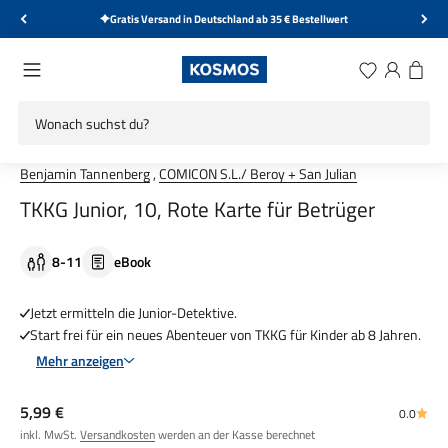
Zum Inhalt springen
Gratis Versand in Deutschland ab 35 € Bestellwert
KOSMOS Verlag
Menü
Wunschliste
Anmelden
Warenk
Benjamin Tannenberg
,
COMICON S.L./ Beroy + San Julian
TKKG Junior, 10, Rote Karte für Betrüger
8-11
eBook
Jetzt ermitteln die Junior-Detektive.
Start frei für ein neues Abenteuer von TKKG für Kinder ab 8 Jahren.
Mehr anzeigen
Angebot
5,99 €
0.0
inkl. MwSt.
Versandkosten
werden an der Kasse berechnet