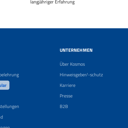
langjähriger Erfahrung
UNTERNEHMEN
Über Kosmos
belehrung
Hinweisgeber/-schutz
ular
Karriere
Presse
stellungen
B2B
nd
ungen