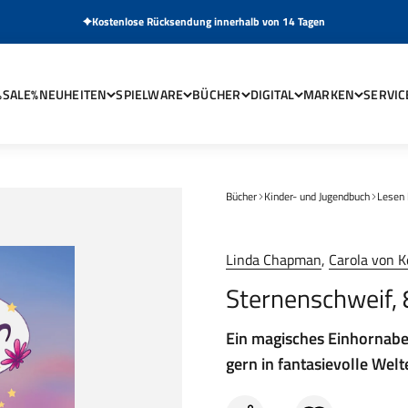
Kostenlose Rücksendung innerhalb von 14 Tagen
%SALE%
NEUHEITEN
SPIELWARE
BÜCHER
DIGITAL
MARKEN
SERVIC
Bücher
Kinder- und Jugendbuch
Lesen 
Linda Chapman
,
Carola von K
Sternenschweif,
Ein magisches Einhornaben
gern in fantasievolle Wel