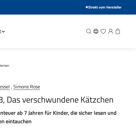
Direkt vom Hersteller
Suche
Wunschliste
Anmelden
Warenkor
E
lernen
essel
,
Simone Rose
 8, Das verschwundene Kätzchen
teuer ab 7 Jahren für Kinder, die sicher lesen und
ten eintauchen