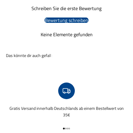
Schreiben Sie die erste Bewertung
Bewertung schreiben
Keine Elemente gefunden
Gratis Versand innerhalb Deutschlands ab einem Bestellwert von
35€
Gehe zu Element 1
Gehe zu Element 2
Gehe zu Element 3
Gehe zu Element 4