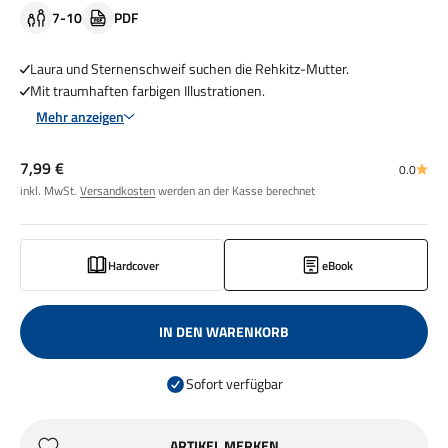
7-10
PDF
Laura und Sternenschweif suchen die Rehkitz-Mutter.
Mit traumhaften farbigen Illustrationen.
Mehr anzeigen
Angebot
7,99 €
0.0
inkl. MwSt.
Versandkosten
werden an der Kasse berechnet
Hardcover
eBook
IN DEN WARENKORB
Sofort verfügbar
ARTIKEL MERKEN