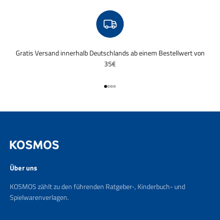
Gratis Versand innerhalb Deutschlands ab einem Bestellwert von
35€
Gehe zu Element 1
Gehe zu Element 2
Gehe zu Element 3
Gehe zu Element 4
Über uns
KOSMOS zählt zu den führenden Ratgeber-, Kinderbuch- und
Spielwarenverlagen.