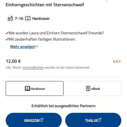
Einhorngeschichten mit Sternenschweif
7-10
Hardcover
Wie wurden Laura und Einhorn Sternenschweif Freunde?
Mit zauberhaften farbigen Illustrationen.
Mehr anzeigen
Angebot
12,00 €
0.0
inkl. MwSt.
Versandkosten
werden an der Kasse berechnet
Hardcover
eBook
Erhältlich bei ausgewählten Partnern:
AMAZON
THALIA