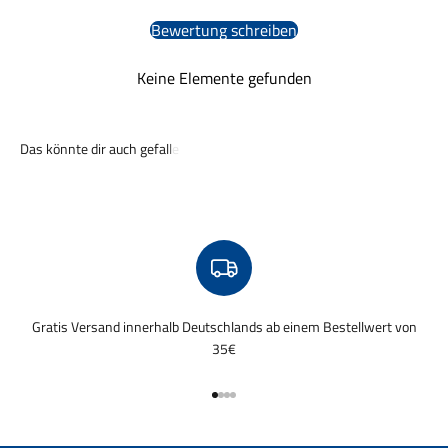
Bewertung schreiben
Keine Elemente gefunden
Gratis Versand innerhalb Deutschlands ab einem Bestellwert von
35€
Gehe zu Element 1
Gehe zu Element 2
Gehe zu Element 3
Gehe zu Element 4