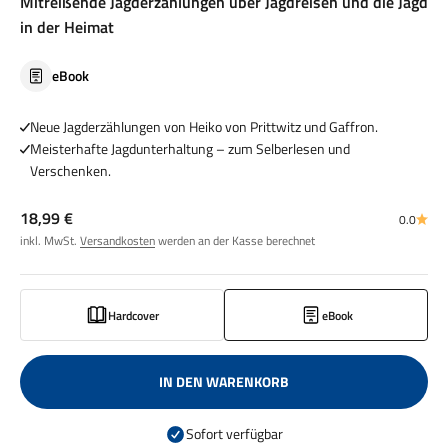
Mitreißende Jagderzählungen über Jagdreisen und die Jagd
in der Heimat
eBook
Neue Jagderzählungen von Heiko von Prittwitz und Gaffron.
Meisterhafte Jagdunterhaltung – zum Selberlesen und
Verschenken.
Angebot
18,99 €
0.0
inkl. MwSt.
Versandkosten
werden an der Kasse berechnet
Hardcover
eBook
IN DEN WARENKORB
Sofort verfügbar