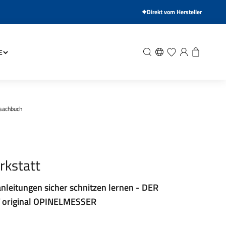
Direkt vom Hersteller
Suche
Wunschliste
Anmelden
Warenkor
E
sachbuch
rkstatt
anleitungen sicher schnitzen lernen - DER
 original OPINELMESSER