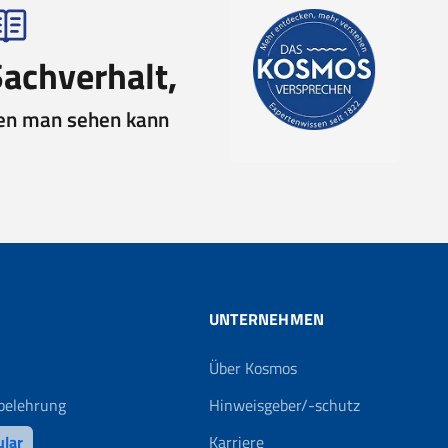
Sachverhalt,
en man sehen kann
UNTERNEHMEN
Über Kosmos
belehrung
Hinweisgeber/-schutz
ular
Karriere