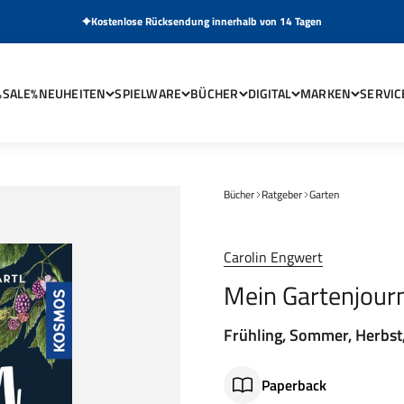
Kostenlose Rücksendung innerhalb von 14 Tagen
%SALE%
NEUHEITEN
SPIELWARE
BÜCHER
DIGITAL
MARKEN
SERVIC
Bücher
Ratgeber
Garten
Carolin Engwert
Mein Gartenjour
Frühling, Sommer, Herbst
Paperback