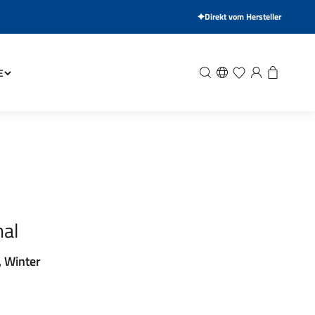
Direkt vom Hersteller
Suche
Wunschliste
Anmelden
Warenkor
E
nal
, Winter