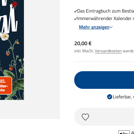
Das Eintragbuch zum Bestse
Immerwährender Kalender mi
Mehr anzeigen
Angebot
20,00 €
inkl. MwSt.
Versandkosten
werden
Lieferbar,