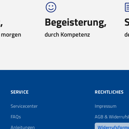
,
Begeisterung,
d morgen
durch Kompetenz
d
SERVICE
RECHTLICHES
Servicecenter
Impressum
FAQs
AGB & Widerrufs
Anleitungen
Widerrufsform