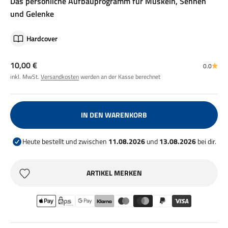
Das persönliche Aufbauprogramm für Muskeln, Sehnen
und Gelenke
Hardcover
Angebot
10,00 €
0.0
inkl. MwSt.
Versandkosten
werden an der Kasse berechnet
IN DEN WARENKORB
Heute bestellt und zwischen
11.08.2026
und
13.08.2026
bei dir.
ARTIKEL MERKEN