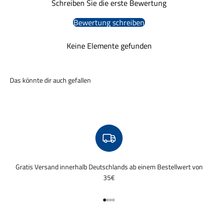
Schreiben Sie die erste Bewertung
Bewertung schreiben
Keine Elemente gefunden
Gratis Versand innerhalb Deutschlands ab einem Bestellwert von
35€
Gehe zu Element 1
Gehe zu Element 2
Gehe zu Element 3
Gehe zu Element 4