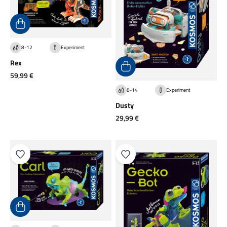
8-12
Experiment
Rex
Angebot
59,99 €
8-14
Experiment
Dusty
Angebot
29,99 €