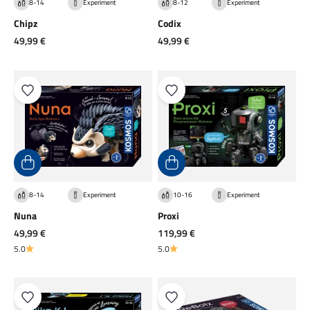
8-14
Experiment
8-12
Experiment
Chipz
Codix
Angebot
Angebot
49,99 €
49,99 €
8-14
Experiment
10-16
Experiment
Nuna
Proxi
Angebot
Angebot
49,99 €
119,99 €
5.0
5.0