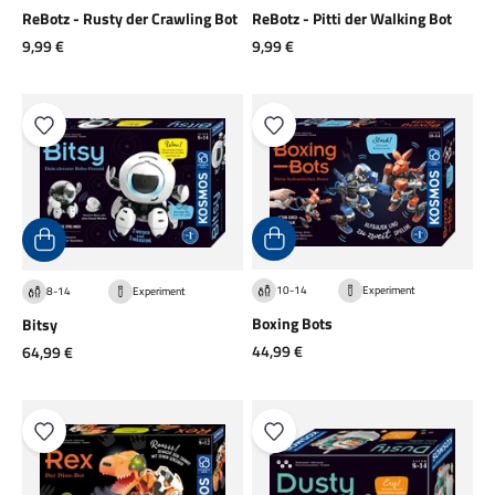
ReBotz - Rusty der Crawling Bot
ReBotz - Pitti der Walking Bot
Angebot
Angebot
9,99 €
9,99 €
10-14
Experiment
8-14
Experiment
Boxing Bots
Bitsy
Angebot
Angebot
44,99 €
64,99 €