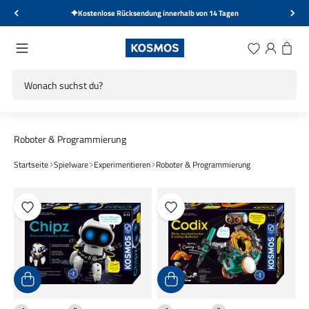
Zum Inhalt springen
Kostenlose Rücksendung innerhalb von 14 Tagen
KOSMOS Verlag
Menü
Wunschliste
Anmelden
Warenk
Startseite
Spielware
Experimentieren
Roboter & Programmierung