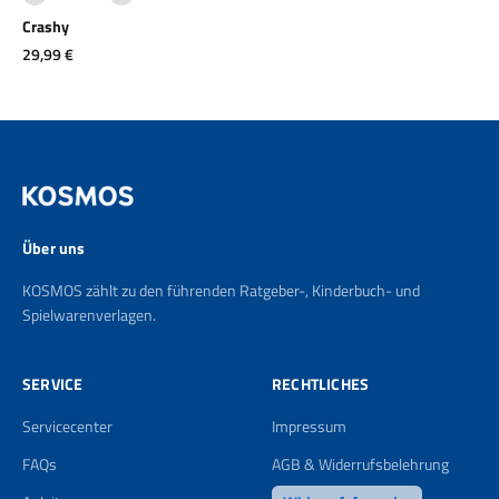
Crashy
Angebot
29,99 €
Über uns
KOSMOS zählt zu den führenden Ratgeber-, Kinderbuch- und
Spielwarenverlagen.
SERVICE
RECHTLICHES
Servicecenter
Impressum
FAQs
AGB & Widerrufsbelehrung