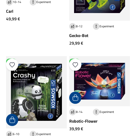
10-14
Experiment
Carl
Angebot
49,99 €
8-12
Experiment
Gecko-Bot
Angebot
29,99 €
NEU
NEU
8-14
Experiment
Robotic-Flower
Angebot
39,99 €
6-10
Experiment