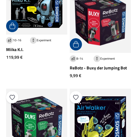
10-16
Experiment
Miika K.I.
Angebot
119,99 €
8-14
Experiment
ReBotz - Buxy der Jumping Bot
Angebot
9,99 €