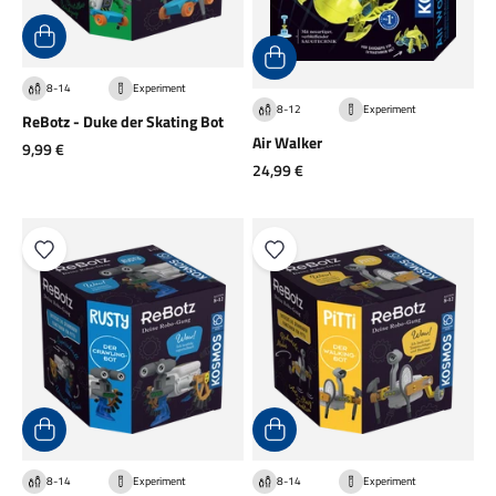
8-14
Experiment
8-12
Experiment
ReBotz - Duke der Skating Bot
Air Walker
Angebot
9,99 €
Angebot
24,99 €
8-14
Experiment
8-14
Experiment