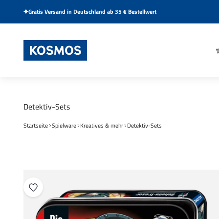
Zum Inhalt springen
Gratis Versand in Deutschland ab 35 € Bestellwert
KOSMOS Verlag
Startseite
Spielware
Kreatives & mehr
Detektiv-Sets