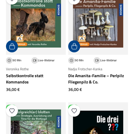
90 Min
Live-Webinar
90 Min
Live-Webinar
Veronika Rothe
Nadja Frotscher-Kanka
Selbstkontrolle statt
Die Amanita-Familie – Perlpilz
Kommandos
Fliegenpilz & Co.
Angebot
Angebot
36,00 €
36,00 €
NEU
NEU