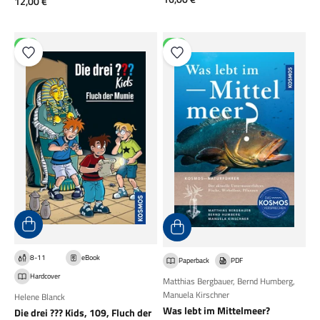
Angebot
12,00 €
NEU
NEU
8-11
eBook
Paperback
PDF
Hardcover
Matthias Bergbauer
,
Bernd Humberg
,
Manuela Kirschner
Helene Blanck
Was lebt im Mittelmeer?
Die drei ??? Kids, 109, Fluch der