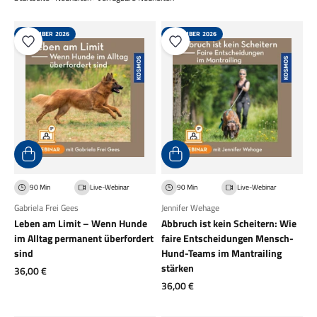
NOVEMBER 2026
NOVEMBER 2026
90 Min
Live-Webinar
90 Min
Live-Webinar
Gabriela Frei Gees
Jennifer Wehage
Leben am Limit – Wenn Hunde
Abbruch ist kein Scheitern: Wie
im Alltag permanent überfordert
faire Entscheidungen Mensch-
sind
Hund-Teams im Mantrailing
stärken
Angebot
36,00 €
Angebot
36,00 €