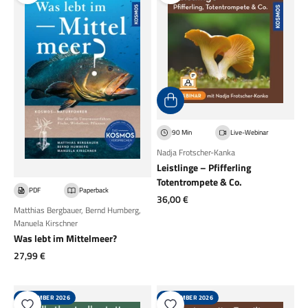
90 Min
Live-Webinar
Nadja Frotscher-Kanka
Leistlinge – Pfifferling
Totentrompete & Co.
PDF
Paperback
Angebot
36,00 €
Matthias Bergbauer
,
Bernd Humberg
,
Manuela Kirschner
Was lebt im Mittelmeer?
Angebot
27,99 €
SEPTEMBER 2026
SEPTEMBER 2026