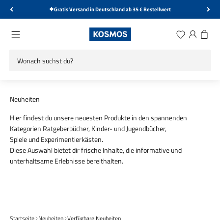
Zum Inhalt springen
Gratis Versand in Deutschland ab 35 € Bestellwert
KOSMOS Verlag
Menü
Wunschliste
Anmelden
Warenk
Hier findest du unsere neuesten Produkte in den spannenden
Kategorien
Ratgeberbücher
,
Kinder- und Jugendbücher
,
Spiele
und
Experimentierkästen
.
Diese Auswahl bietet dir frische Inhalte, die informative und
unterhaltsame Erlebnisse bereithalten.
Spiel
Experimentieren
Startseite
Neuheiten
Verfügbare Neuheiten