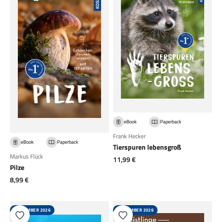
eBook
Paperback
Frank Hecker
eBook
Paperback
Tierspuren lebensgroß
Markus Flück
Angebot
11,99 €
Pilze
Angebot
8,99 €
SEPTEMBER 2026
SEPTEMBER 2026