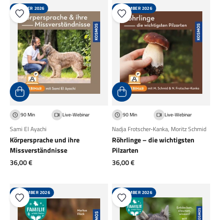
OKTOBER 2026
SEPTEMBER 2026
90 Min
Live-Webinar
90 Min
Live-Webinar
Sami El Ayachi
Nadja Frotscher-Kanka
,
Moritz Schmid
Körpersprache und ihre
Röhrlinge – die wichtigsten
Missverständnisse
Pilzarten
Angebot
Angebot
36,00 €
36,00 €
SEPTEMBER 2026
SEPTEMBER 2026