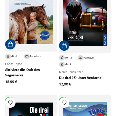
eBook
Paperback
10-13
Hardcover
Corina Trippe
eBook
Aktiviere die Kraft des
Marco Sonnleitner
Vagusnervs
Die drei ??? Unter Verdacht
Angebot
18,99 €
Angebot
12,00 €
NEU
NEU