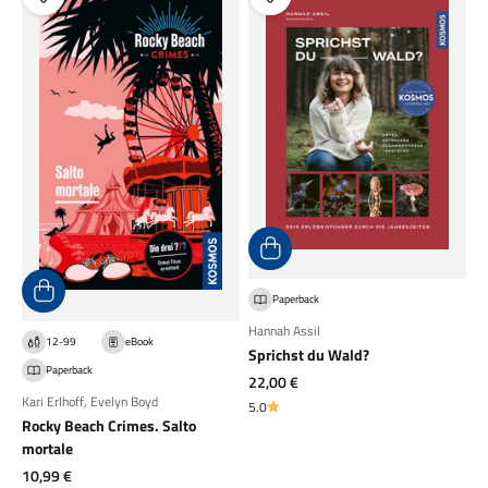
Paperback
Hannah Assil
12-99
eBook
Sprichst du Wald?
Paperback
Angebot
22,00 €
Kari Erlhoff
,
Evelyn Boyd
5.0
Rocky Beach Crimes. Salto
mortale
Angebot
10,99 €