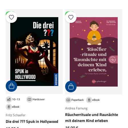
NEU
NEU
10-13
Hardcover
Paperback
eBook
eBook
Andrea Farnung
Räucherrituale und Raunächte
Fritz Schaefer
mit deinem Kind erleben
Die drei ??? Spuk in Hollywood
Angebot
16,00 €