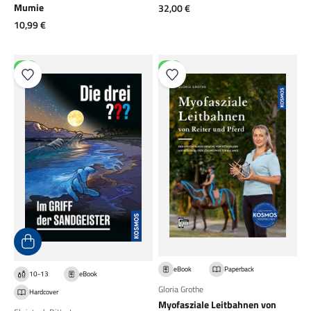
Angebot
Mumie
32,00 €
Angebot
10,99 €
NEU
NEU
eBook
Paperback
10-13
eBook
Gloria Grothe
Hardcover
Myofasziale Leitbahnen von