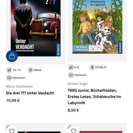
6-8
EPUB-FL
10-13
eBook
Hardcover
Hardcover
Kirsten Vogel
Marco Sonnleitner
TKKG Junior, Bücherhelden,
Die drei ??? Unter Verdacht
Erstes Lesen, Schatzsuche im
Angebot
10,99 €
Labyrinth
Angebot
8,99 €
NEU
NEU