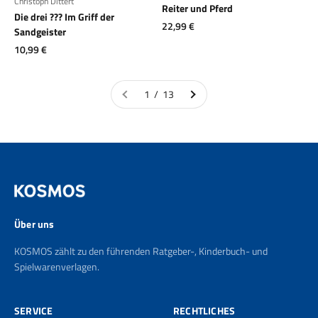
Christoph Dittert
Reiter und Pferd
Die drei ??? Im Griff der
Angebot
22,99 €
Sandgeister
Angebot
10,99 €
1 / 13
Über uns
KOSMOS zählt zu den führenden Ratgeber-, Kinderbuch- und
Spielwarenverlagen.
SERVICE
RECHTLICHES