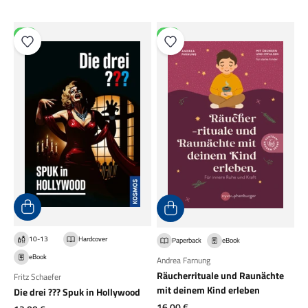
NEU
NEU
10-13
Hardcover
Paperback
eBook
eBook
Andrea Farnung
Räucherrituale und Raunächte
Fritz Schaefer
mit deinem Kind erleben
Die drei ??? Spuk in Hollywood
Angebot
16,00 €