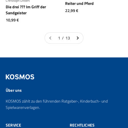
Christoph Dittert
Reiter und Pferd
Die drei ??? Im Griff der
Angebot
22,99 €
Sandgeister
Angebot
10,99 €
1 / 13
Über uns
KOSMOS zählt zu den führenden Ratgeber-, Kinderbuch- und
Spielwarenverlagen.
SERVICE
RECHTLICHES