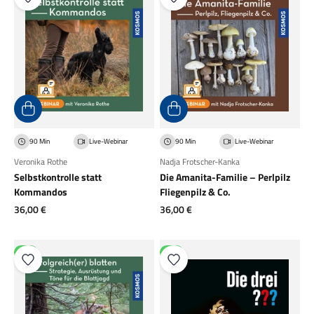
90 Min
Live-Webinar
90 Min
Live-Webinar
Veronika Rothe
Nadja Frotscher-Kanka
Selbstkontrolle statt
Die Amanita-Familie – Perlpilz
Kommandos
Fliegenpilz & Co.
Angebot
Angebot
36,00 €
36,00 €
NEU
NEU