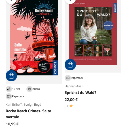
Paperback
Hannah Assil
12-99
eBook
Sprichst du Wald?
Paperback
Angebot
22,00 €
Kari Erlhoff
,
Evelyn Boyd
5.0
Rocky Beach Crimes. Salto
mortale
Angebot
10,99 €