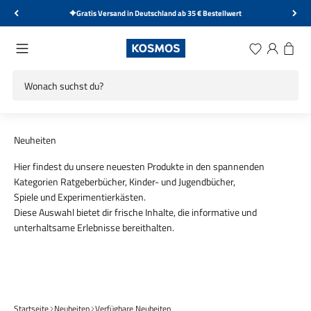
Zum Inhalt springen
Gratis Versand in Deutschland ab 35 € Bestellwert
KOSMOS Verlag
Menü
Wunschliste
Anmelden
Warenk
Hier findest du unsere neuesten Produkte in den spannenden
Kategorien
Ratgeberbücher
,
Kinder- und Jugendbücher
,
Spiele
und
Experimentierkästen
.
Diese Auswahl bietet dir frische Inhalte, die informative und
unterhaltsame Erlebnisse bereithalten.
Spiel
Experimentieren
Startseite
Neuheiten
Verfügbare Neuheiten