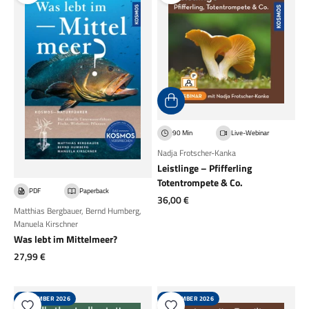
90 Min
Live-Webinar
Nadja Frotscher-Kanka
Leistlinge – Pfifferling
Totentrompete & Co.
PDF
Paperback
Angebot
36,00 €
Matthias Bergbauer
,
Bernd Humberg
,
Manuela Kirschner
Was lebt im Mittelmeer?
Angebot
27,99 €
SEPTEMBER 2026
SEPTEMBER 2026