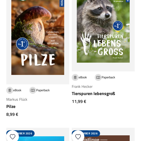
eBook
Paperback
Frank Hecker
eBook
Paperback
Tierspuren lebensgroß
Markus Flück
Angebot
11,99 €
Pilze
Angebot
8,99 €
SEPTEMBER 2026
SEPTEMBER 2026