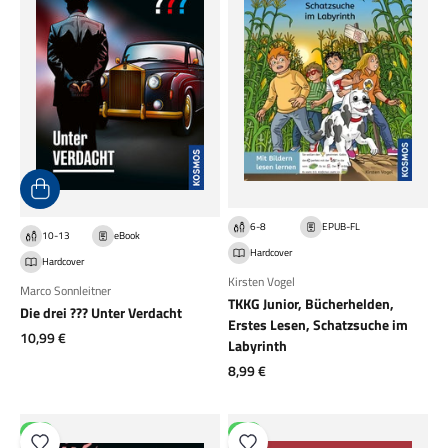
6-8
EPUB-FL
10-13
eBook
Hardcover
Hardcover
Kirsten Vogel
Marco Sonnleitner
TKKG Junior, Bücherhelden,
Die drei ??? Unter Verdacht
Erstes Lesen, Schatzsuche im
Angebot
10,99 €
Labyrinth
Angebot
8,99 €
NEU
NEU