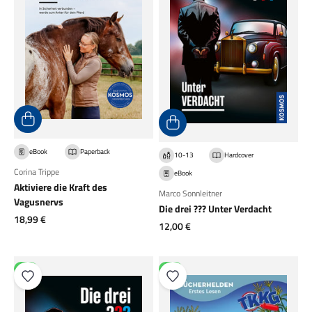
eBook
Paperback
10-13
Hardcover
Corina Trippe
eBook
Aktiviere die Kraft des
Marco Sonnleitner
Vagusnervs
Die drei ??? Unter Verdacht
Angebot
18,99 €
Angebot
12,00 €
NEU
NEU