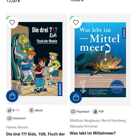
Angebot
12,00 €
NEU
NEU
8-11
eBook
Paperback
PDF
Hardcover
Matthias Bergbauer
,
Bernd Humberg
,
Manuela Kirschner
Helene Blanck
Was lebt im Mittelmeer?
Die drei ??? Kids, 109, Fluch der