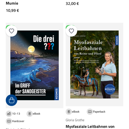
Angebot
Mumie
32,00 €
Angebot
10,99 €
NEU
NEU
eBook
Paperback
10-13
eBook
Gloria Grothe
Hardcover
Myofasziale Leitbahnen von