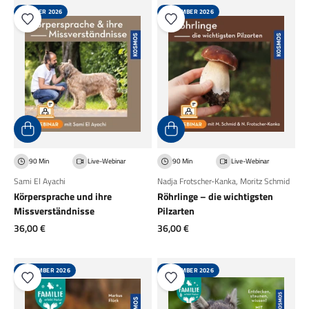
OKTOBER 2026
SEPTEMBER 2026
90 Min
Live-Webinar
90 Min
Live-Webinar
Sami El Ayachi
Nadja Frotscher-Kanka
,
Moritz Schmid
Körpersprache und ihre
Röhrlinge – die wichtigsten
Missverständnisse
Pilzarten
Angebot
Angebot
36,00 €
36,00 €
SEPTEMBER 2026
SEPTEMBER 2026