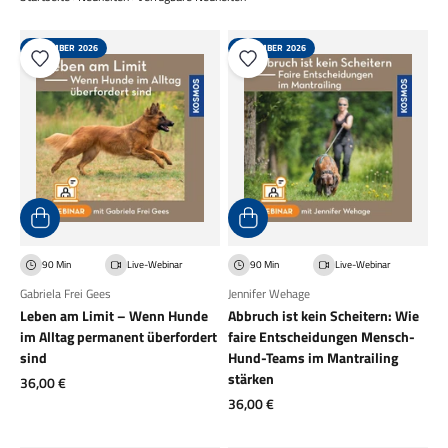
NOVEMBER 2026
NOVEMBER 2026
90 Min
Live-Webinar
90 Min
Live-Webinar
Gabriela Frei Gees
Jennifer Wehage
Leben am Limit – Wenn Hunde
Abbruch ist kein Scheitern: Wie
im Alltag permanent überfordert
faire Entscheidungen Mensch-
sind
Hund-Teams im Mantrailing
stärken
Angebot
36,00 €
Angebot
36,00 €