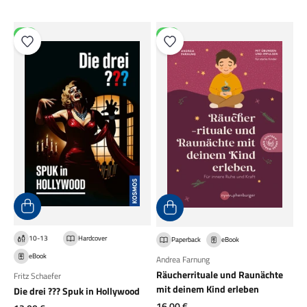
NEU
NEU
10-13
Hardcover
Paperback
eBook
eBook
Andrea Farnung
Räucherrituale und Raunächte
Fritz Schaefer
mit deinem Kind erleben
Die drei ??? Spuk in Hollywood
Angebot
16,00 €