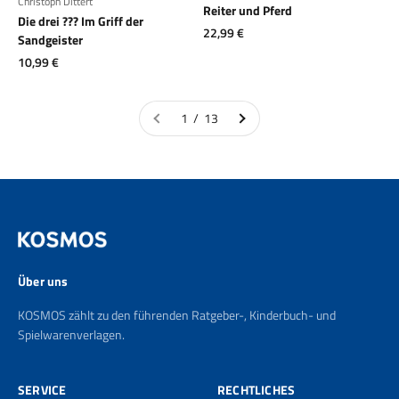
Christoph Dittert
Reiter und Pferd
Die drei ??? Im Griff der
Angebot
22,99 €
Sandgeister
Angebot
10,99 €
1 / 13
Über uns
KOSMOS zählt zu den führenden Ratgeber-, Kinderbuch- und
Spielwarenverlagen.
SERVICE
RECHTLICHES