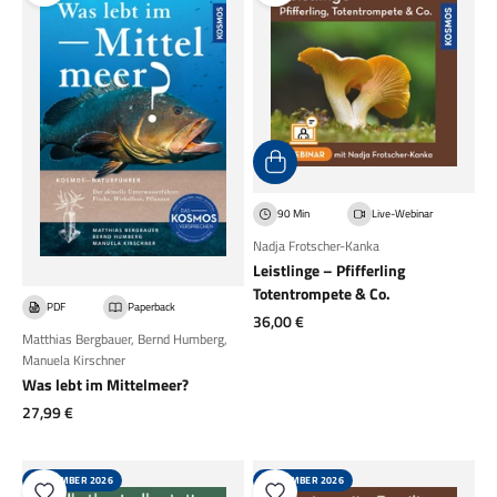
90 Min
Live-Webinar
Nadja Frotscher-Kanka
Leistlinge – Pfifferling
Totentrompete & Co.
PDF
Paperback
Angebot
36,00 €
Matthias Bergbauer
,
Bernd Humberg
,
Manuela Kirschner
Was lebt im Mittelmeer?
Angebot
27,99 €
SEPTEMBER 2026
SEPTEMBER 2026