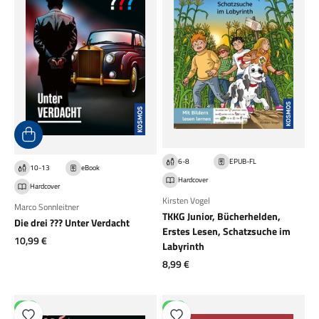
6-8
EPUB-FL
10-13
eBook
Hardcover
Hardcover
Kirsten Vogel
Marco Sonnleitner
TKKG Junior, Bücherhelden,
Die drei ??? Unter Verdacht
Erstes Lesen, Schatzsuche im
Angebot
10,99 €
Labyrinth
Angebot
8,99 €
NEU
NEU