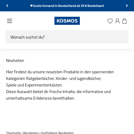
Zum Inhalt springen
Kostenlose Rücksendung innerhalb von 14 Tagen
KOSMOS Verlag
Menü
Wunschliste
Anmelden
Warenk
Hier findest du unsere neuesten Produkte in den spannenden
Kategorien
Ratgeberbücher
,
Kinder- und Jugendbücher
,
Spiele
und
Experimentierkästen
.
Diese Auswahl bietet dir frische Inhalte, die informative und
unterhaltsame Erlebnisse bereithalten.
Spiel
Experimentieren
Startseite
Neuheiten
Verfügbare Neuheiten