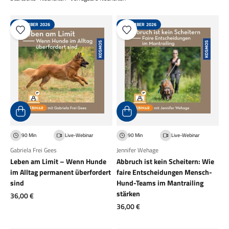
NOVEMBER 2026
NOVEMBER 2026
90 Min
Live-Webinar
90 Min
Live-Webinar
Gabriela Frei Gees
Jennifer Wehage
Leben am Limit – Wenn Hunde
Abbruch ist kein Scheitern: Wie
im Alltag permanent überfordert
faire Entscheidungen Mensch-
sind
Hund-Teams im Mantrailing
stärken
Angebot
36,00 €
Angebot
36,00 €