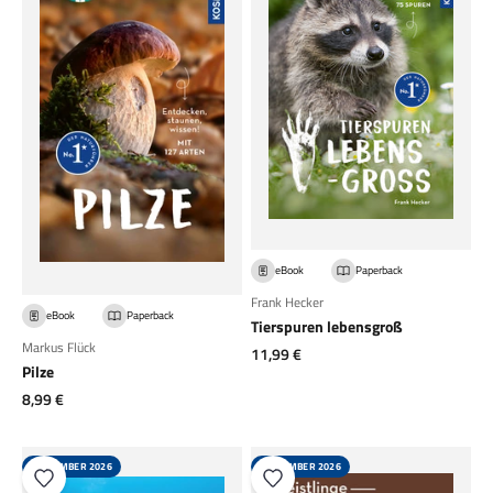
eBook
Paperback
Frank Hecker
eBook
Paperback
Tierspuren lebensgroß
Markus Flück
Angebot
11,99 €
Pilze
Angebot
8,99 €
SEPTEMBER 2026
SEPTEMBER 2026