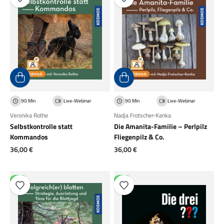
90 Min
Live-Webinar
90 Min
Live-Webinar
Veronika Rothe
Nadja Frotscher-Kanka
Selbstkontrolle statt
Die Amanita-Familie – Perlpilz
Kommandos
Fliegenpilz & Co.
Angebot
Angebot
36,00 €
36,00 €
NEU
NEU