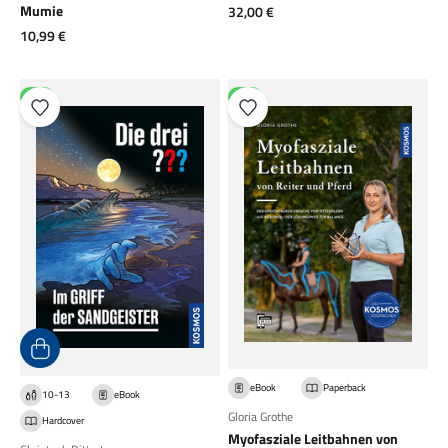
Angebot
Mumie
32,00 €
Angebot
10,99 €
NEU
NEU
eBook
Paperback
10-13
eBook
Gloria Grothe
Hardcover
Myofasziale Leitbahnen von