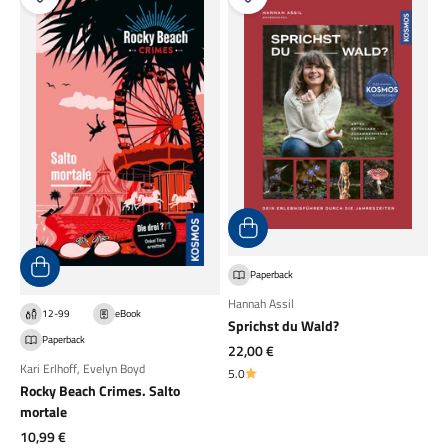
Paperback
Hannah Assil
12-99
eBook
Sprichst du Wald?
Paperback
Angebot
22,00 €
Kari Erlhoff
,
Evelyn Boyd
5.0
Rocky Beach Crimes. Salto
mortale
Angebot
10,99 €