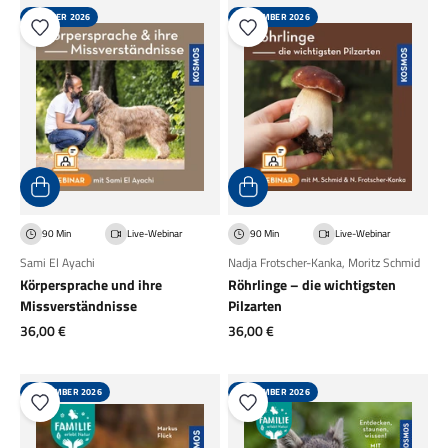
OKTOBER 2026
SEPTEMBER 2026
90 Min
Live-Webinar
90 Min
Live-Webinar
Sami El Ayachi
Nadja Frotscher-Kanka
,
Moritz Schmid
Körpersprache und ihre
Röhrlinge – die wichtigsten
Missverständnisse
Pilzarten
Angebot
Angebot
36,00 €
36,00 €
SEPTEMBER 2026
SEPTEMBER 2026