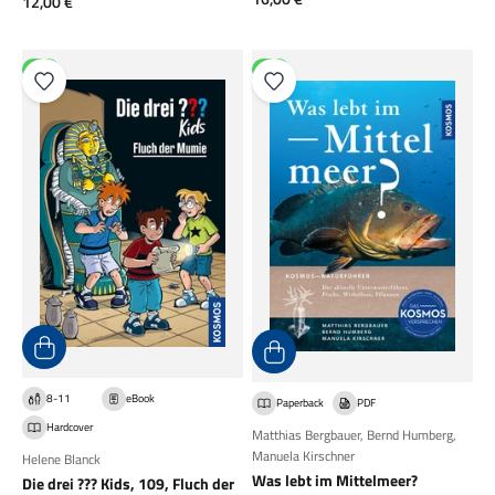
Angebot
12,00 €
NEU
NEU
8-11
eBook
Paperback
PDF
Hardcover
Matthias Bergbauer
,
Bernd Humberg
,
Manuela Kirschner
Helene Blanck
Was lebt im Mittelmeer?
Die drei ??? Kids, 109, Fluch der