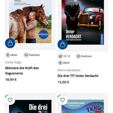
eBook
Paperback
10-13
Hardcover
Corina Trippe
eBook
Aktiviere die Kraft des
Marco Sonnleitner
Vagusnervs
Die drei ??? Unter Verdacht
Angebot
18,99 €
Angebot
12,00 €
NEU
NEU