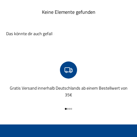
Keine Elemente gefunden
Gratis Versand innerhalb Deutschlands ab einem Bestellwert von
35€
Gehe zu Element 1
Gehe zu Element 2
Gehe zu Element 3
Gehe zu Element 4