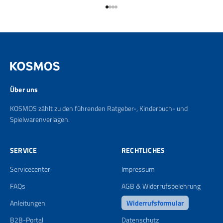
Gehe zu Element 1
Gehe zu Element 2
Gehe zu Element 3
Gehe zu Element 4
Über uns
KOSMOS zählt zu den führenden Ratgeber-, Kinderbuch- und
Spielwarenverlagen.
SERVICE
RECHTLICHES
Servicecenter
Impressum
FAQs
AGB & Widerrufsbelehrung
Anleitungen
Widerrufsformular
B2B-Portal
Datenschutz