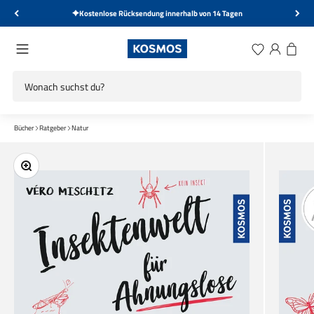
Zum Inhalt springen
Kostenlose Rücksendung innerhalb von 14 Tagen
KOSMOS Verlag
Menü
Wunschliste
Anmelden
Warenk
Bücher
Ratgeber
Natur
Bild vergrößern