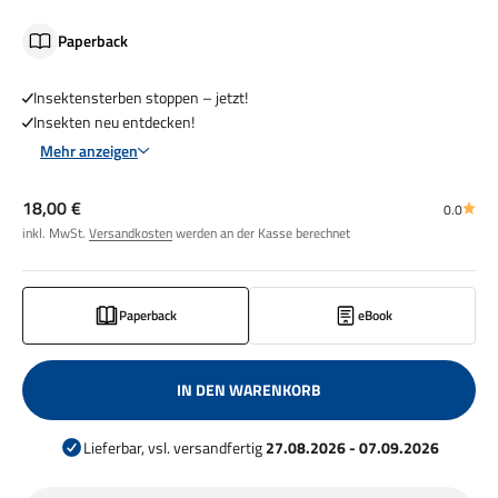
Paperback
Insektensterben stoppen – jetzt!
Insekten neu entdecken!
Mehr anzeigen
Angebot
18,00 €
0.0
inkl. MwSt.
Versandkosten
werden an der Kasse berechnet
Paperback
eBook
IN DEN WARENKORB
Lieferbar, vsl. versandfertig
27.08.2026 - 07.09.2026