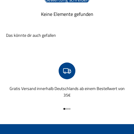
Keine Elemente gefunden
Gratis Versand innerhalb Deutschlands ab einem Bestellwert von
35€
Gehe zu Element 1
Gehe zu Element 2
Gehe zu Element 3
Gehe zu Element 4